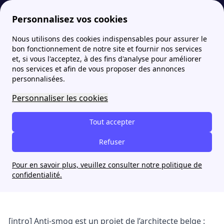
Personnalisez vos cookies
Nous utilisons des cookies indispensables pour assurer le
Fournisseur-Energie
Actualites
Anti-smog : une architecture qui fait face à la pollution
bon fonctionnement de notre site et fournir nos services
et, si vous l'acceptez, à des fins d'analyse pour améliorer
nos services et afin de vous proposer des annonces
Anti-smog : une
personnalisées.
architecture qui fait face à
Personnaliser les cookies
la pollution
Tout accepter
Jade Nguyen
Refuser
8 mai 2024
Pour en savoir plus, veuillez consulter notre politique de
confidentialité.
[intro] Anti-smog est un projet de l’architecte belge :