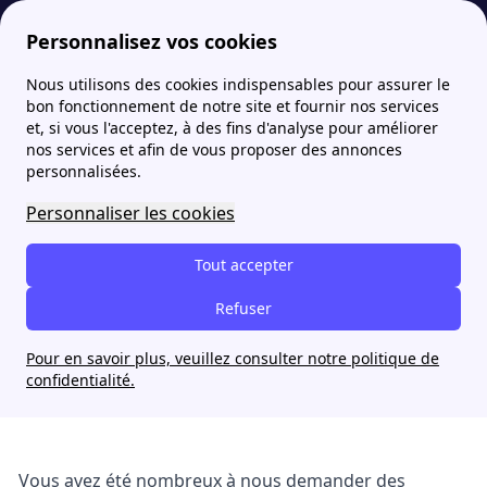
Personnalisez vos cookies
Nous utilisons des cookies indispensables pour assurer le
Fournisseur-Energie
Actualites
Architecture écologique : zoom sur l’agence Bio Teknik Consulting
bon fonctionnement de notre site et fournir nos services
et, si vous l'acceptez, à des fins d'analyse pour améliorer
nos services et afin de vous proposer des annonces
Architecture écologique :
personnalisées.
zoom sur l’agence Bio
Personnaliser les cookies
Teknik Consulting
Tout accepter
Jade Nguyen
Refuser
8 mai 2024
Pour en savoir plus, veuillez consulter notre politique de
confidentialité.
Vous avez été nombreux à nous demander des