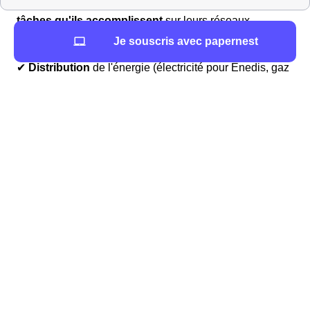
sécurisée
aux consommateurs. Voici les
principales
tâches qu'ils accomplissent
sur leurs réseaux
respectifs :
Je souscris avec papernest
✔
Distribution
de l'énergie (électricité pour Enedis, gaz
pour GRDF) ✔ Gestion des
compteurs
d'énergie (mise
en service, installation, relève, etc.) ✔
Raccordement
des nouveaux bâtiments ✔
Dépannage
et intervention
en cas de problème et/ou
d'urgence
Fuite de Gaz à Nantes : ce qu'il faut faire
Vous avez une fuite de Gaz dans votre logement à
Nantes ? Voici la démarche à suivre :
Commencez par
ouvrir toutes les fenêtres de votre
logement
le Nantais.
Ensuite, pensez à
fermer votre arrivée de Gaz
, afin
d'éviter toute explosion dans le 44000 (Loire-Atlantique).
Les habitants de Nantes doivent, à tout prix, éviter la