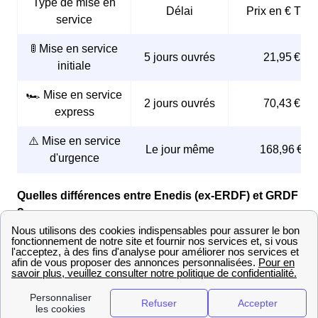
Type de mise en
Délai
Prix en € TTC
service
🚦 Mise en service
5 jours ouvrés
21,95 €
initiale
🏎️ Mise en service
2 jours ouvrés
70,43 €
express
⚠️ Mise en service
Le jour même
168,96 €
d'urgence
Quelles différences entre Enedis (ex-ERDF) et GRDF
?
Enedis
est le gestionnaire de distribution d'
électricité
en France, tandis que
GRDF
est le gestionnaire de
distribution du
gaz
. Ces deux entreprises assurent la
bonne gestion et l'entretien des réseaux d'énergie
respectifs afin de garantir une
distribution fiable et