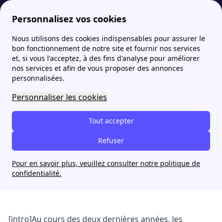
Personnalisez vos cookies
Nous utilisons des cookies indispensables pour assurer le
Fournisseur-Energie
Actualités
Data centers : explosion des demandes de raccordement électrique
bon fonctionnement de notre site et fournir nos services
et, si vous l'acceptez, à des fins d'analyse pour améliorer
nos services et afin de vous proposer des annonces
Data centers : explosion
personnalisées.
des demandes de
Personnaliser les cookies
raccordement électrique
Tout accepter
Nina Préaux
Refuser
28 mai 2024
Pour en savoir plus, veuillez consulter notre politique de
confidentialité.
[intro]Au cours des deux dernières années, les