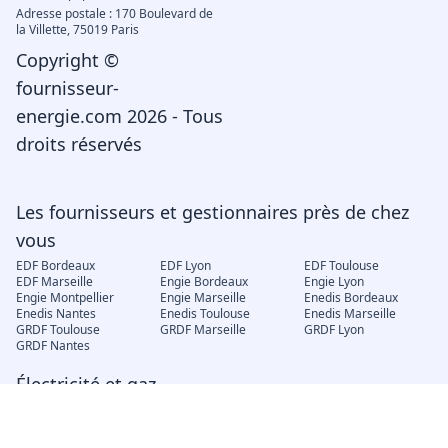
Adresse postale : 170 Boulevard de
la Villette, 75019 Paris
Copyright ©
fournisseur-
energie.com 2026 - Tous
droits réservés
Les fournisseurs et gestionnaires près de chez
vous
EDF Bordeaux
EDF Lyon
EDF Toulouse
EDF Marseille
Engie Bordeaux
Engie Lyon
Engie Montpellier
Engie Marseille
Enedis Bordeaux
Enedis Nantes
Enedis Toulouse
Enedis Marseille
GRDF Toulouse
GRDF Marseille
GRDF Lyon
GRDF Nantes
Électricité et gaz
EDF déménagement
Engie mon compte
EDF changement de
locataire
EDF Espace client
EJP Demain
Électricité verte