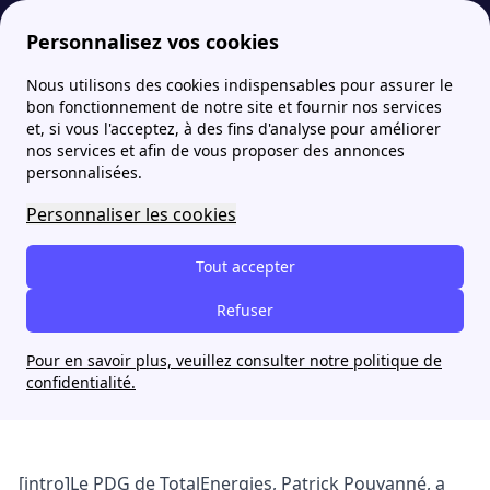
Personnalisez vos cookies
Nous utilisons des cookies indispensables pour assurer le
Fournisseur-Energie
Actualités
TotalEnergies envisage une réduction du plafonnement des carburants
bon fonctionnement de notre site et fournir nos services
et, si vous l'acceptez, à des fins d'analyse pour améliorer
nos services et afin de vous proposer des annonces
TotalEnergies envisage une
personnalisées.
réduction du plafonnement
Personnaliser les cookies
des carburants
Tout accepter
Nina Préaux
Refuser
8 juillet 2024
Pour en savoir plus, veuillez consulter notre politique de
confidentialité.
[intro]Le PDG de TotalEnergies, Patrick Pouyanné, a