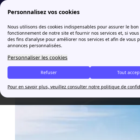
Personnalisez vos cookies
Fournisseur-Energie
Actualites
Tour 
Nous utilisons des cookies indispensables pour assurer le bon
fonctionnement de notre site et fournir nos services et, si vous 
des fins d'analyse pour améliorer nos services et afin de vous 
Tour d’Europe de l’Énergie 
annonces personnalisées.
Personnaliser les cookies
Jade Nguyen
Refuser
Tout accep
Pour en savoir plus, veuillez consulter notre politique de confid