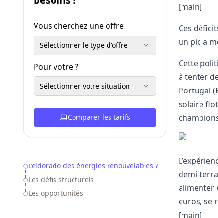
besoins !
[main]
Vous cherchez une offre
Ces défici
un pic a m
Sélectionner le type d'offre
Cette poli
Pour votre ?
à tenter d
Sélectionner votre situation
Portugal (
solaire fl
Comparer les tarifs
champions
L’expérien
Table of Contents
L’eldorado des énergies renouvelables ?
demi-terrai
Les défis structurels
alimenter 
Les opportunités
euros, se 
[main]