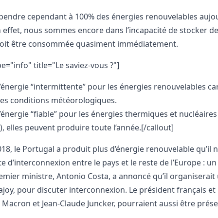
pendre cependant à 100% des énergies renouvelables aujourd
n effet, nous sommes encore dans l’incapacité de stocker des
doit être consommée quasiment immédiatement.
pe="info" title="Le saviez-vous ?"]
’énergie “intermittente” pour les énergies renouvelables car
es conditions météorologiques.
’énergie “fiable” pour les énergies thermiques et nucléaire
), elles peuvent produire toute l’année.[/callout]
8, le Portugal a produit plus d’énergie renouvelable qu’il n’
aute d’interconnexion entre le pays et le reste de l’Europe :
remier ministre, Antonio Costa, a annoncé qu’il organiser
joy, pour discuter interconnexion. Le président français e
acron et Jean-Claude Juncker, pourraient aussi être prése