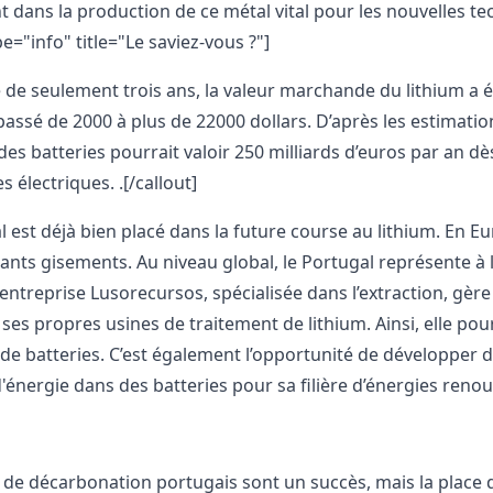
nt dans la production de ce métal vital pour les nouvelles te
pe="info" title="Le saviez-vous ?"]
 de seulement trois ans, la valeur marchande du lithium a été
passé de 2000 à plus de 22000 dollars. D’après les estimat
es batteries pourrait valoir 250 milliards d’euros par an 
s électriques. .[/callout]
l est déjà bien placé dans la future course au lithium. En Eu
ants gisements. Au niveau global, le Portugal représente à
l’entreprise Lusorecursos, spécialisée dans l’extraction, gè
 ses propres usines de traitement de lithium. Ainsi, elle po
 de batteries. C’est également l’opportunité de développer 
'énergie dans des batteries pour sa filière d’énergies renou
s de décarbonation portugais sont un succès, mais la place d