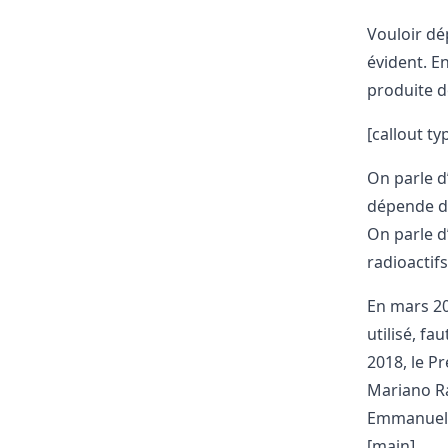
Vouloir dé
évident. E
produite 
[callout ty
On parle d
dépende d
On parle d
radioactifs
En mars 201
utilisé, f
2018, le P
Mariano Ra
Emmanuel M
[main]