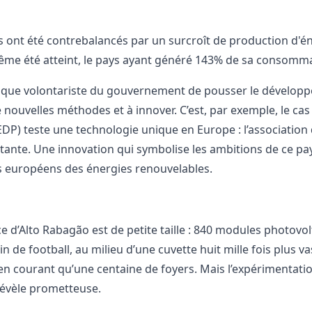
ts ont été contrebalancés par un surcroît de production d'én
ême été atteint, le pays ayant généré 143% de sa consommat
tique volontariste du gouvernement de pousser le développeme
e nouvelles méthodes et à innover. C’est, par exemple, le ca
EDP) teste une technologie unique en Europe : l’association
ottante. Une innovation qui symbolise les ambitions de ce pay
 européens des énergies renouvelables.
ce d’Alto Rabagão est de petite taille : 840 modules photovo
n de football, au milieu d’une cuvette huit mille fois plus v
en courant qu’une centaine de foyers. Mais l’expérimentati
révèle prometteuse.