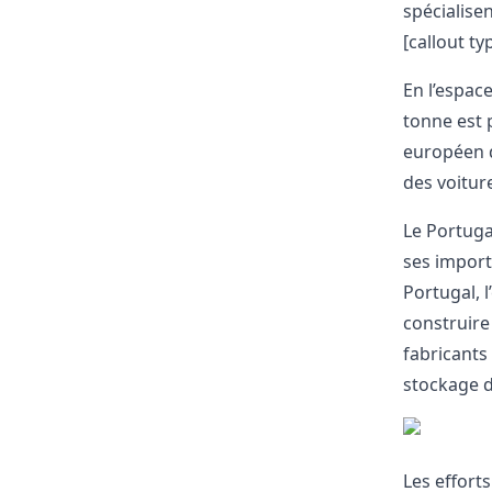
spécialise
[callout ty
En l’espace
tonne est 
européen d
des voiture
Le Portuga
ses import
Portugal, 
construire
fabricants
stockage d
Les effort