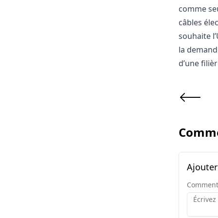
comme seul
câbles éle
souhaite l’
la demande
d’une filiè
Comme
Ajoute
Comment