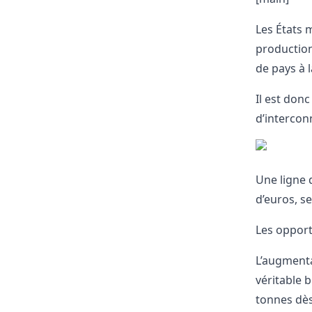
Les États 
production
de pays à l
Il est don
d’intercon
Une ligne 
d’euros, s
Les opport
L’augmenta
véritable 
tonnes dès