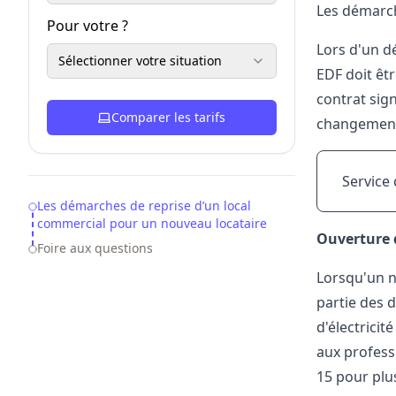
Les démarch
Pour votre ?
Lors d'un d
Sélectionner votre situation
EDF doit êtr
contrat sign
Comparer les tarifs
changement 
Service 
Table of Contents
Les démarches de reprise d’un local
commercial pour un nouveau locataire
Ouverture 
Foire aux questions
Lorsqu'un no
partie des d
d'électrici
aux professi
15 pour plu