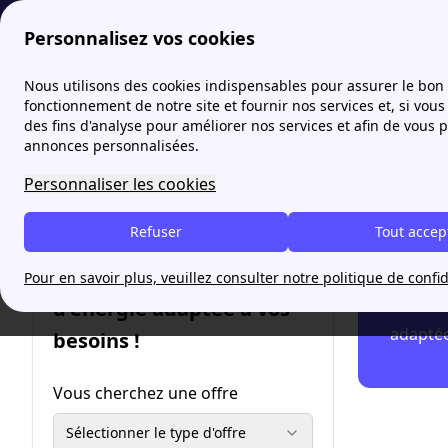
Personnalisez vos cookies
Fournisseur-Energie
EDF changement de locataire : ch
Nous utilisons des cookies indispensables pour assurer le bon
More
fonctionnement de notre site et fournir nos services et, si vous 
des fins d'analyse pour améliorer nos services et afin de vous 
Le ch
annonces personnalisées.
Personnaliser les cookies
Le changem
louent un 
Refuser
Tout accep
Trouvez une offre
Pour en savoir plus, veuillez consulter notre politique de confid
d'énergie adaptée à vos
Votre b
adaptée
besoins !
Vous cherchez une offre
Sélectionner le type d'offre