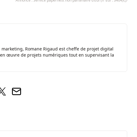
Annonce : Service papernest non partenaire d’Edf (n°Edf : 3404)
marketing, Romane Rigaud est cheffe de projet digital
e en œuvre de projets numériques tout en supervisant la