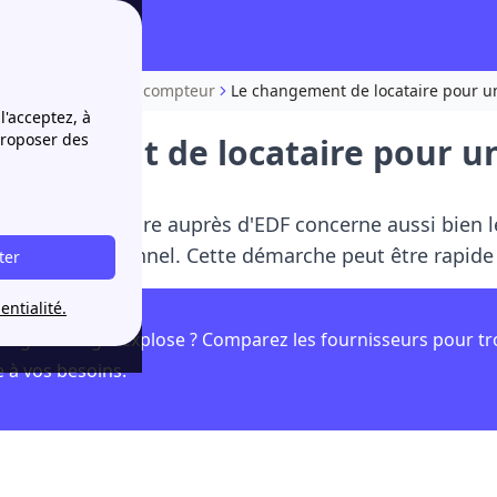
anger l'abonné d'un compteur
Le changement de locataire pour un
l'acceptez, à
proposer des
angement de locataire pour un
ent de locataire auprès d'EDF concerne aussi bien le
local professionnel. Cette démarche peut être rapide 
ter
entialité.
udget énergie explose ? Comparez les fournisseurs pour tr
 à vos besoins.