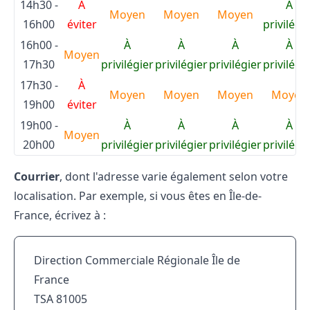
14h30 -
À
À
Moyen
Moyen
Moyen
16h00
éviter
privilégi
16h00 -
À
À
À
À
Moyen
17h30
privilégier
privilégier
privilégier
privilégi
17h30 -
À
Moyen
Moyen
Moyen
Moyen
19h00
éviter
19h00 -
À
À
À
À
Moyen
20h00
privilégier
privilégier
privilégier
privilégi
Courrier
, dont l'adresse varie également selon votre
localisation. Par exemple, si vous êtes en Île-de-
France, écrivez à :
Direction Commerciale Régionale Île de
France
TSA 81005