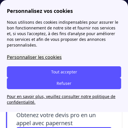
Personnalisez vos cookies
Nous utilisons des cookies indispensables pour assurer le
Fournisseur-Energie
Devis EDF : comment obtenir une estimation pour 2025 ?
Devis EDF pro
More
bon fonctionnement de notre site et fournir nos services
et, si vous l'acceptez, à des fins d'analyse pour améliorer
nos services et afin de vous proposer des annonces
personnalisées.
Personnaliser les cookies
Tout accepter
Refuser
Pour en savoir plus, veuillez consulter notre politique de
confidentialité.
Obtenez votre devis pro en un
appel avec papernest