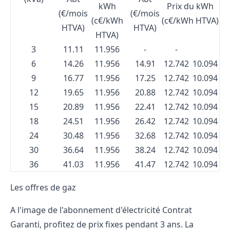
kWh
Prix du kWh
(€/mois
(€/mois
(c€/kWh
(c€/kWh HTVA)
HTVA)
HTVA)
HTVA)
3
11.11
11.956
-
-
6
14.26
11.956
14.91
12.742
10.094
9
16.77
11.956
17.25
12.742
10.094
12
19.65
11.956
20.88
12.742
10.094
15
20.89
11.956
22.41
12.742
10.094
18
24.51
11.956
26.42
12.742
10.094
24
30.48
11.956
32.68
12.742
10.094
30
36.64
11.956
38.24
12.742
10.094
36
41.03
11.956
41.47
12.742
10.094
Les offres de gaz
A l'image de l'abonnement d'électricité Contrat
Garanti, profitez de prix fixes pendant 3 ans. La