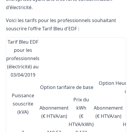
d'électricité.
Voici les tarifs pour les professionnels souhaitant
souscrire l'offre Tarif Bleu d'EDF :
Tarif Bleu EDF
pour les
professionnels
(électricité) au
03/04/2019
Option Heures
Option tarifaire de base
cr
Puissance
Prix du
H
souscrite
Abonnement
kWh
Abonnement
Pl
(kVA)
(€ HTVA/an)
(€
(€ HTVA/an)
HTVA/kWh)
HTV