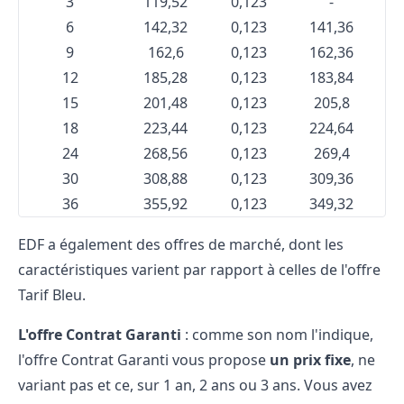
3
119,52
0,123
-
6
142,32
0,123
141,36
0
9
162,6
0,123
162,36
0
12
185,28
0,123
183,84
0
15
201,48
0,123
205,8
0
18
223,44
0,123
224,64
0
24
268,56
0,123
269,4
0
30
308,88
0,123
309,36
0
36
355,92
0,123
349,32
0
EDF a également des offres de marché, dont les
caractéristiques varient par rapport à celles de l'offre
Tarif Bleu.
L'offre Contrat Garanti
: comme son nom l'indique,
l'offre Contrat Garanti vous propose
un prix fixe
, ne
variant pas et ce, sur 1 an, 2 ans ou 3 ans. Vous avez