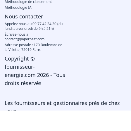
contact@papernest.com
Adresse postale : 170 Boulevard de
la Villette, 75019 Paris
Copyright ©
fournisseur-
energie.com 2026 - Tous
droits réservés
Les fournisseurs et gestionnaires près de chez
vous
EDF Bordeaux
EDF Lyon
EDF Toulouse
EDF Marseille
Engie Bordeaux
Engie Lyon
Engie Montpellier
Engie Marseille
Enedis Bordeaux
Enedis Nantes
Enedis Toulouse
Enedis Marseille
GRDF Toulouse
GRDF Marseille
GRDF Lyon
GRDF Nantes
Électricité et gaz
EDF déménagement
Engie mon compte
EDF changement de
locataire