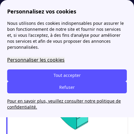
Personnalisez vos cookies
Nous utilisons des cookies indispensables pour assurer le
Fournisseur-Energie
Lexique de l'énergie : définitions de D à F
Efficacité énergétique
More
bon fonctionnement de notre site et fournir nos services
et, si vous l'acceptez, à des fins d'analyse pour améliorer
Efficacité énergétique
nos services et afin de vous proposer des annonces
personnalisées.
Personnaliser les cookies
Tout accepter
Refuser
Pour en savoir plus, veuillez consulter notre politique de
confidentialité.