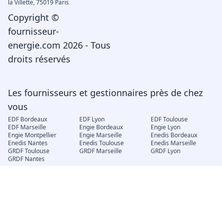
la Villette, 75019 Paris
Copyright ©
fournisseur-
energie.com 2026 - Tous
droits réservés
Les fournisseurs et gestionnaires près de chez
vous
EDF Bordeaux
EDF Lyon
EDF Toulouse
EDF Marseille
Engie Bordeaux
Engie Lyon
Engie Montpellier
Engie Marseille
Enedis Bordeaux
Enedis Nantes
Enedis Toulouse
Enedis Marseille
GRDF Toulouse
GRDF Marseille
GRDF Lyon
GRDF Nantes
Électricité et gaz
EDF déménagement
Engie mon compte
EDF changement de
locataire
EDF Espace client
EJP Demain
Électricité verte
Consuel
Compteur Linky