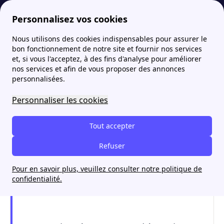
Personnalisez vos cookies
Nous utilisons des cookies indispensables pour assurer le
Fournisseur-Energie
Lexique de l'énergie : définitions de G à I
Gazoduc
More
bon fonctionnement de notre site et fournir nos services
et, si vous l'acceptez, à des fins d'analyse pour améliorer
Gazoduc
nos services et afin de vous proposer des annonces
personnalisées.
Personnaliser les cookies
Tout accepter
Refuser
Pour en savoir plus, veuillez consulter notre politique de
confidentialité.