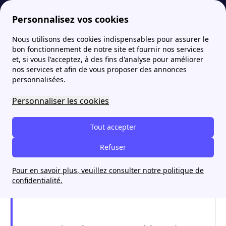
Personnalisez vos cookies
Nous utilisons des cookies indispensables pour assurer le
Fournisseur-Energie
Lexique de l'énergie : définitions de P à R
Puissance
More
bon fonctionnement de notre site et fournir nos services
et, si vous l'acceptez, à des fins d'analyse pour améliorer
Puissance
nos services et afin de vous proposer des annonces
personnalisées.
Personnaliser les cookies
Tout accepter
Refuser
Pour en savoir plus, veuillez consulter notre politique de
confidentialité.