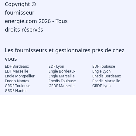
Copyright ©
fournisseur-
energie.com 2026 - Tous
droits réservés
Les fournisseurs et gestionnaires près de chez
vous
EDF Bordeaux
EDF Lyon
EDF Toulouse
EDF Marseille
Engie Bordeaux
Engie Lyon
Engie Montpellier
Engie Marseille
Enedis Bordeaux
Enedis Nantes
Enedis Toulouse
Enedis Marseille
GRDF Toulouse
GRDF Marseille
GRDF Lyon
GRDF Nantes
Électricité et gaz
EDF déménagement
Engie mon compte
EDF changement de
locataire
EDF Espace client
EJP Demain
Électricité verte
Consuel
Compteur Linky