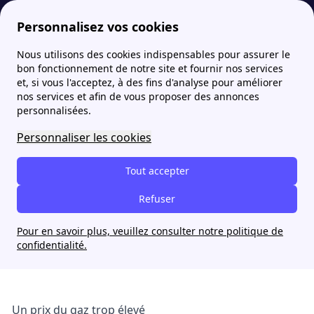
Personnalisez vos cookies
Nous utilisons des cookies indispensables pour assurer le
Fournisseur-Energie
Actualites
Pourquoi les fournisseurs d'énergie disparaissent au Royaume-Uni ?
bon fonctionnement de notre site et fournir nos services
et, si vous l'acceptez, à des fins d'analyse pour améliorer
nos services et afin de vous proposer des annonces
Pourquoi les fournisseurs
personnalisées.
d'énergie disparaissent au
Personnaliser les cookies
Royaume-Uni ?
Tout accepter
Jade Nguyen
Refuser
20 février 2025
Pour en savoir plus, veuillez consulter notre politique de
confidentialité.
Un prix du gaz trop élevé