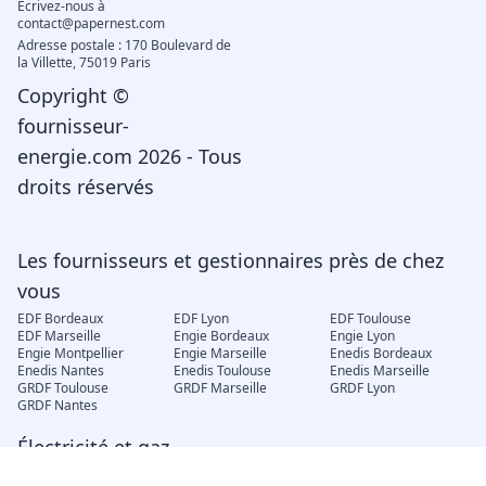
Écrivez-nous à
contact@papernest.com
Adresse postale : 170 Boulevard de
la Villette, 75019 Paris
Copyright ©
fournisseur-
energie.com 2026 - Tous
droits réservés
Les fournisseurs et gestionnaires près de chez
vous
EDF Bordeaux
EDF Lyon
EDF Toulouse
EDF Marseille
Engie Bordeaux
Engie Lyon
Engie Montpellier
Engie Marseille
Enedis Bordeaux
Enedis Nantes
Enedis Toulouse
Enedis Marseille
GRDF Toulouse
GRDF Marseille
GRDF Lyon
GRDF Nantes
Électricité et gaz
EDF déménagement
Engie mon compte
EDF changement de