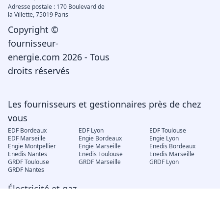
Adresse postale : 170 Boulevard de
la Villette, 75019 Paris
Copyright ©
fournisseur-
energie.com 2026 - Tous
droits réservés
Les fournisseurs et gestionnaires près de chez
vous
EDF Bordeaux
EDF Lyon
EDF Toulouse
EDF Marseille
Engie Bordeaux
Engie Lyon
Engie Montpellier
Engie Marseille
Enedis Bordeaux
Enedis Nantes
Enedis Toulouse
Enedis Marseille
GRDF Toulouse
GRDF Marseille
GRDF Lyon
GRDF Nantes
Électricité et gaz
EDF déménagement
Engie mon compte
EDF changement de
locataire
EDF Espace client
EJP Demain
Électricité verte