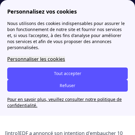
Personnalisez vos cookies
Nous utilisons des cookies indispensables pour assurer le
Fournisseur-Energie
Actualités
EDF va embaucher 10 000 nouveaux employés en 2024
bon fonctionnement de notre site et fournir nos services
et, si vous l'acceptez, à des fins d'analyse pour améliorer
nos services et afin de vous proposer des annonces
EDF va embaucher 10 000
personnalisées.
nouveaux employés en
Personnaliser les cookies
2024
Tout accepter
Nina Préaux
Refuser
24 mai 2024
Pour en savoir plus, veuillez consulter notre politique de
confidentialité.
[intro]EDF a annoncé son intention d'embaucher 10