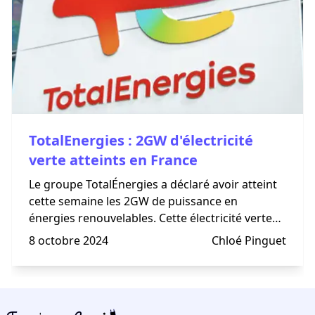
TotalEnergies : 2GW d'électricité
verte atteints en France
Le groupe TotalÉnergies a déclaré avoir atteint
cette semaine les 2GW de puissance en
énergies renouvelables. Cette électricité verte
devrait pouvoir répondre aux besoins d’1,8
8 octobre 2024
Chloé Pinguet
million de personnes dans l’Hexagone. Le géant
des hydrocarbures reste néanmoins loin de ses
objectifs de 4 TWh d’ici à 2030.