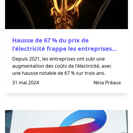
Hausse de 67 % du prix de
l'électricité frappe les entreprises
depuis 3 ans
Depuis 2021, les entreprises ont subi une
augmentation des coûts de l'électricité, avec
une hausse notable de 67 % sur trois ans.
31 mai 2024
Nina Préaux