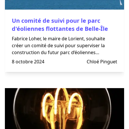
Un comité de suivi pour le parc
d'éoliennes flottantes de Belle-Île
Fabrice Loher, le maire de Lorient, souhaite
créer un comité de suivi pour superviser la
construction du futur parc d’éoliennes
flottantes, au large de Belle-Île-en-Mer. L’objectif
8 octobre 2024
Chloé Pinguet
? Contrôler les conséquences économiques du
projet dans la région.