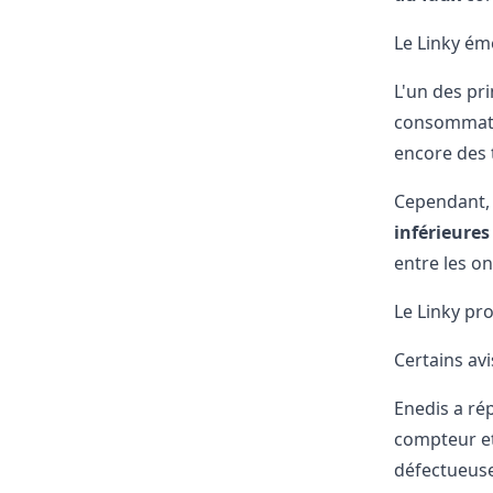
Le Linky ém
L'un des pr
consommate
encore des 
Cependant, 
inférieures
entre les on
Le Linky pr
Certains av
Enedis a r
compteur et 
défectueuse