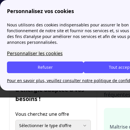
Personnalisez vos cookies
Fournisseur-Energie
Tout savoir sur le compteur Linky
Nous utilisons des cookies indispensables pour assurer le bon
More
fonctionnement de notre site et fournir nos services et, si vous 
des fins d'analyse pour améliorer nos services et afin de vous 
Avis 
annonces personnalisées.
Personnaliser les cookies
Le compt
capacité à
Refuser
Tout accep
techniques
électromag
Trouvez une offre
Pour en savoir plus, veuillez consulter notre politique de confid
Linky, les
d'énergie adaptée à vos
fréquentes
besoins !
Vous cherchez une offre
Sélectionner le type d'offre
Maîtrise