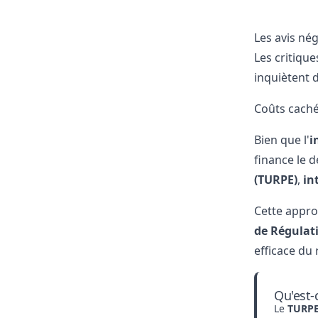
Les avis né
Les critiqu
inquiètent 
Coûts caché
Bien que l'
i
finance le 
(TURPE)
,
in
Cette appro
de Régulati
efficace du 
Qu'est-
Le
TURP