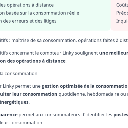
des opérations à distance
Coûts
ion basée sur la consommation réelle
Préoc
 des erreurs et des litiges
Inqui
sitifs : maîtrise de sa consommation, opérations faites à di
sitifs concernant le compteur Linky soulignent
une meilleu
ion des opérations à distance
.
e la consommation
r Linky permet une
gestion optimisée de la consommation 
ulter leur consommation
quotidienne, hebdomadaire ou m
énergétiques
.
parence
permet aux consommateurs d'identifier les
postes
 leur consommation.