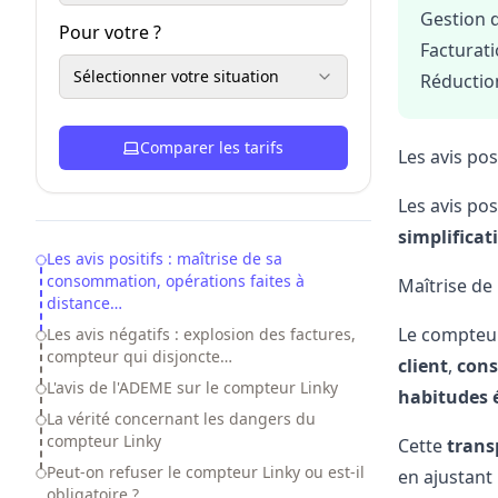
Gestion 
Pour votre ?
Facturat
Sélectionner votre situation
Réduction
Comparer les tarifs
Les avis po
Les avis po
simplificat
Table of Contents
Les avis positifs : maîtrise de sa
consommation, opérations faites à
Maîtrise d
distance…
Le compteu
Les avis négatifs : explosion des factures,
compteur qui disjoncte…
client
,
cons
L'avis de l'ADEME sur le compteur Linky
habitudes 
La vérité concernant les dangers du
compteur Linky
Cette
trans
Peut-on refuser le compteur Linky ou est-il
en ajustant
obligatoire ?