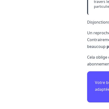
travers l
particuli
Disjonction
Un reproche
Contraireme
beaucoup
p
Cela oblige 
abonnement 
Votre b
adaptée