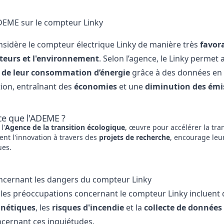
'ADEME sur le compteur Linky
sidère le compteur électrique Linky de manière très
favor
urs et l'environnement
. Selon l’agence, le Linky permet 
s de leur consommation d’énergie
grâce à des données en te
on, entraînant des
économies
et une
diminution des émi
ce que l'ADEME ?
 l'
Agence de la transition écologique
, œuvre pour accélérer la tr
ient l'innovation à travers des
projets de recherche
, encourage leur
ues.
oncernant les dangers du compteur Linky
ales préoccupations concernant le compteur Linky incluent
nétiques
, les
risques d'incendie
et la
collecte de données
cernant ces inquiétudes.