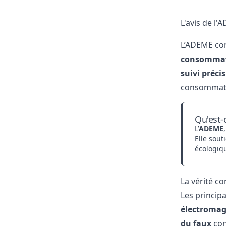
L'avis de l
L’ADEME con
consommate
suivi préci
consommati
Qu'est-
L’
ADEME
,
Elle sout
écologiq
La vérité c
Les princip
électromag
du faux
con