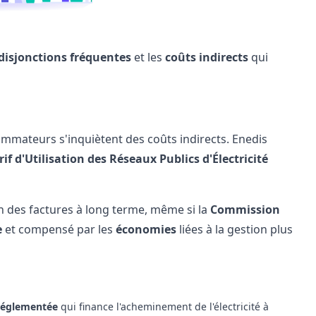
disjonctions fréquentes
et les
coûts indirects
qui
sommateurs s'inquiètent des
coûts
indirects. Enedis
rif d'Utilisation des Réseaux Publics d'Électricité
n des factures à long terme, même si la
Commission
e
et compensé par les
économies
liées à la gestion plus
réglementée
qui finance l'acheminement de l'électricité à