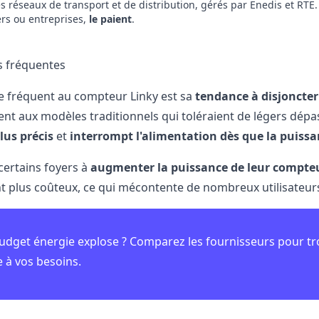
es réseaux de transport et de distribution, gérés par Enedis et RTE
ers ou entreprises,
le paient
.
s fréquentes
 fréquent au compteur Linky est sa
tendance à disjoncter
nt aux modèles traditionnels qui toléraient de légers dépa
lus précis
et
interrompt l'alimentation dès que la puissa
certains foyers à
augmenter la puissance de leur compte
plus coûteux, ce qui mécontente de nombreux utilisateur
udget énergie explose ? Comparez les fournisseurs pour tr
 à vos besoins.