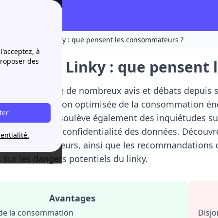
Avis compteur Linky : que pensent les consommateurs ?
l'acceptez, à
proposer des
compteur Linky : que pensent
eur
Linky
suscite de nombreux avis et débats depuis s
 offrir une gestion optimisée de la consommation éner
ter
 à distance, il soulève également des inquiétudes s
nétiques et la confidentialité des données. Découvr
entialité.
 avis des utilisateurs, ainsi que les recommandations
 sur les dangers potentiels du linky.
Avantages
 de la consommation
Disjo