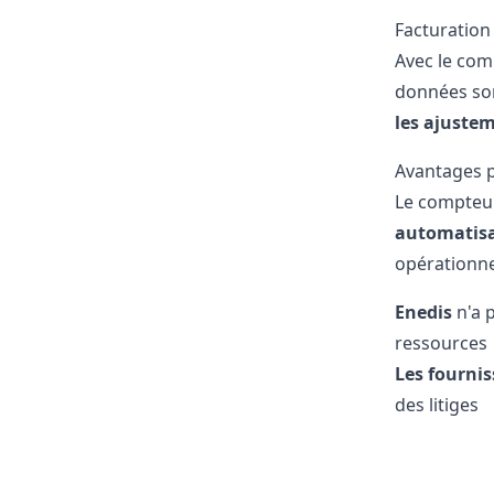
Facturation
Avec le com
données so
les ajuste
Avantages p
Le compteu
automatisa
opérationnel
Enedis
n'a p
ressources
Les fourni
des litiges