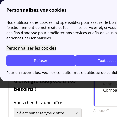
Personnalisez vos cookies
Fournisseur-Energie
Comprendre le marché de l’énergie en
Nous utilisons des cookies indispensables pour assurer le bon
fonctionnement de notre site et fournir nos services et, si vous 
des fins d'analyse pour améliorer nos services et afin de vous 
Fonds 
annonces personnalisées.
démar
Personnaliser les cookies
Refuser
Tout accep
Simul
Trouvez une offre
Pour en savoir plus, veuillez consulter notre politique de confid
Me
d'énergie adaptée à vos
Rappel 
besoins !
Compar
Vous cherchez une offre
Annonce
Sélectionner le type d'offre