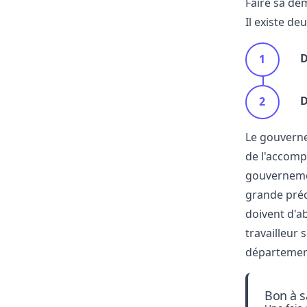
Faire sa de
Il existe d
D
D
Le gouvern
de l'accom
gouvernem
grande préc
doivent d'ab
travailleur
département
Bon à s