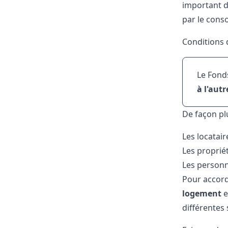
important de
par le cons
Conditions d
Le Fonds
à l'autr
De façon pl
Les locatair
Les proprié
Les person
Pour accord
logement
e
différentes