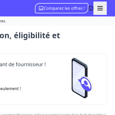
Comparez les offres !
hes.
n, éligibilité et
nt de fournisseur !
seulement !
Le montant d’économies indiqué est estimé à partir d’une étude disponible
ici
.