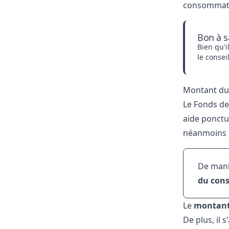
consommateu
Bon à s
Bien qu'i
le consei
Montant du
Le Fonds de
aide ponctu
néanmoins 
De mani
du con
Le
montant 
De plus, il