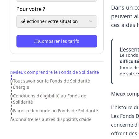
Dans un c
Pour votre ?
peuvent ai
Sélectionner votre situation
ces aides
Comparer les tarifs
L'essen
Le Fonds 
difficul
forme de
Table of Contents
Mieux comprendre le Fonds de Solidarité
de votre 
Tout savoir sur le Fonds de Solidarité
Énergie
Mieux compr
Conditions d'éligibilité au Fonds de
Solidarité
L'histoire d
Faire sa demande au Fonds de Solidarité
Les Fonds D
Connaître les autres dispositifs d'aide
concerne di
offrent des 