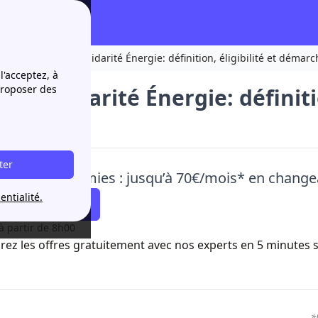
 2024
Fonds de Solidarité Énergie: définition, éligibilité et démarc
l'acceptez, à
proposer des
de Solidarité Énergie: définitio
ches.
ter
ez vos économies : jusqu’à 70€/mois* en changea
entialité.
 faire rappeler !
à partir de 8h00
ez les offres gratuitement avec nos experts en 5 minutes 
*