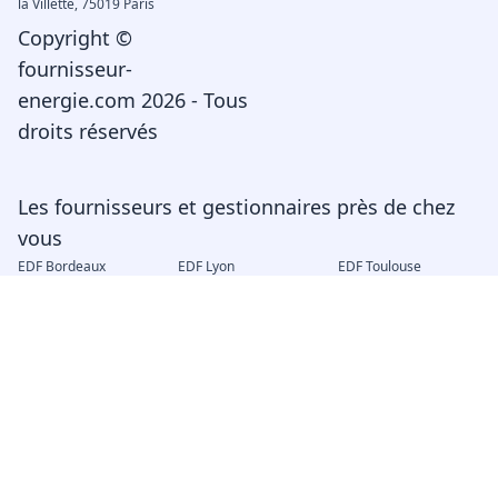
la Villette, 75019 Paris
Copyright ©
fournisseur-
energie.com 2026 - Tous
droits réservés
Les fournisseurs et gestionnaires près de chez
vous
EDF Bordeaux
EDF Lyon
EDF Toulouse
EDF Marseille
Engie Bordeaux
Engie Lyon
Engie Montpellier
Engie Marseille
Enedis Bordeaux
Enedis Nantes
Enedis Toulouse
Enedis Marseille
GRDF Toulouse
GRDF Marseille
GRDF Lyon
GRDF Nantes
Électricité et gaz
EDF déménagement
Engie mon compte
EDF changement de
locataire
EDF Espace client
EJP Demain
Électricité verte
Consuel
Compteur Linky