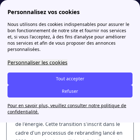
Personnalisez vos cookies
Nous utilisons des cookies indispensables pour assurer le
Fournisseur-Energie
Souscrire
Souscrire chez Plenitude (ex- Eni) par téléphone : numéros, service client…
More
bon fonctionnement de notre site et fournir nos services
et, si vous l'acceptez, à des fins d'analyse pour améliorer
Souscrire chez Plenitude
nos services et afin de vous proposer des annonces
personnalisées.
(ex- Eni) par téléphone :
numéros, service client…
Personnaliser les cookies
Tout accepter
Refuser
Eni se transforme et devient Plenitude
, une
Pour en savoir plus, veuillez consulter notre politique de
évolution qui reflète son engagement envers
confidentialité.
la
durabilité
et l'
innovation
dans le secteur
de l'énergie. Cette transition s'inscrit dans le
cadre d'un processus de rebranding lancé en