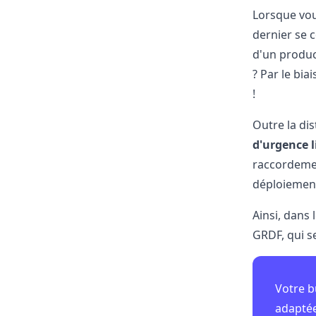
Lorsque vou
dernier se 
d'un produc
? Par le bia
!
Outre la di
d'urgence l
raccordemen
déploiemen
Ainsi, dans
GRDF, qui s
Votre b
adaptée