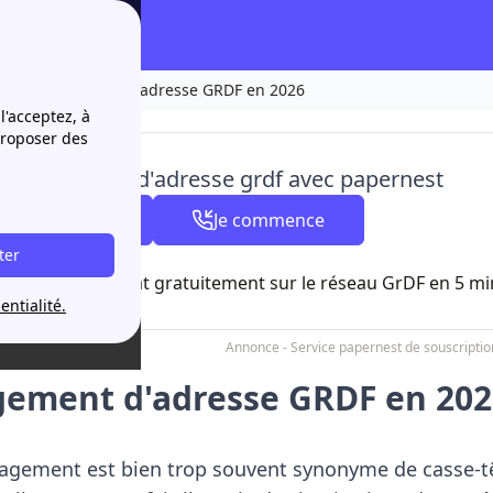
26
Changement d’adresse GRDF en 2026
l'acceptez, à
proposer des
 changement d'adresse grdf avec papernest
04 84 31 35 11
Je commence
ter
à partir de 8h00
scrivez un contrat gratuitement sur le réseau GrDF en 5 m
entialité.
Annonce - Service papernest de souscription
ement d'adresse GRDF en 202
gement est bien trop souvent synonyme de casse-têt