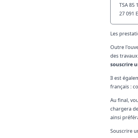
TSA 85 
27 091 
Les prestat
Outre l'ouv
des travaux
souscrire u
Il est égal
français : c
Au final, v
chargera des
ainsi préfé
Souscrire u