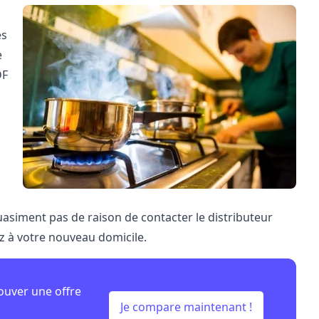
ès
e
DF
asiment pas de raison de contacter le distributeur
z à votre nouveau domicile.
ouver une offre
Je compare maintenant !