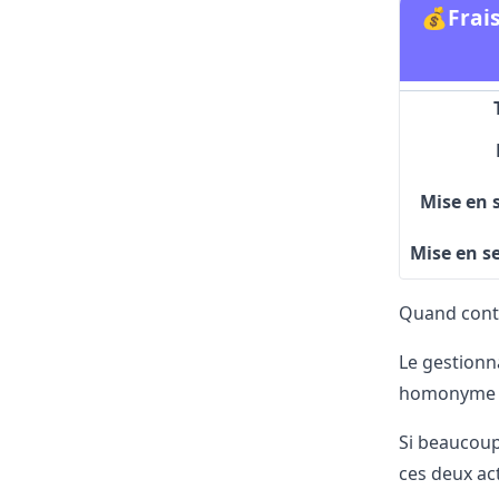
💰Frais
Mise en 
Mise en se
Quand conta
Le gestionn
homonyme po
Si beaucoup
ces deux ac