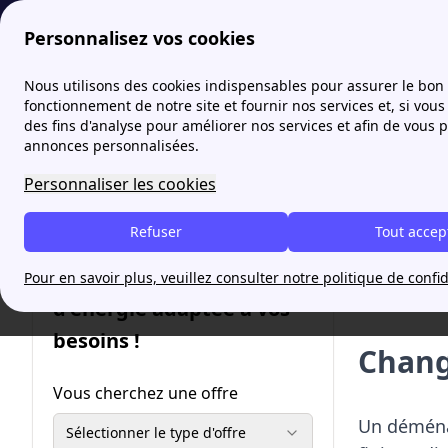
Personnalisez vos cookies
Fournisseur-Energie
GRDF : missions, contact et tarifs en 20
Nous utilisons des cookies indispensables pour assurer le bon
fonctionnement de notre site et fournir nos services et, si vous 
des fins d'analyse pour améliorer nos services et afin de vous 
annonces personnalisées.
Votre
Personnaliser les cookies
Refuser
Tout accep
Rappel 
✔️ Sou
Trouvez une offre
Pour en savoir plus, veuillez consulter notre politique de confid
d'énergie adaptée à vos
besoins !
Chang
Vous cherchez une offre
Un déména
Sélectionner le type d'offre