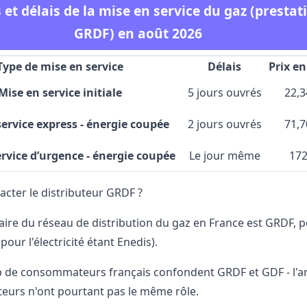
 et délais de la mise en service du gaz (prestat
GRDF) en août 2026
Type de mise en service
Délais
Prix en
Mise en service initiale
5 jours ouvrés
22,3
service express - énergie coupée
2 jours ouvrés
71,7
rvice d’urgence - énergie coupée
Le jour même
172
cter le distributeur GRDF ?
aire du réseau de distribution du gaz en France est GRDF, po
ur l'électricité étant Enedis).
 de consommateurs français confondent GRDF et GDF - l'anc
teurs n'ont pourtant pas le même rôle.