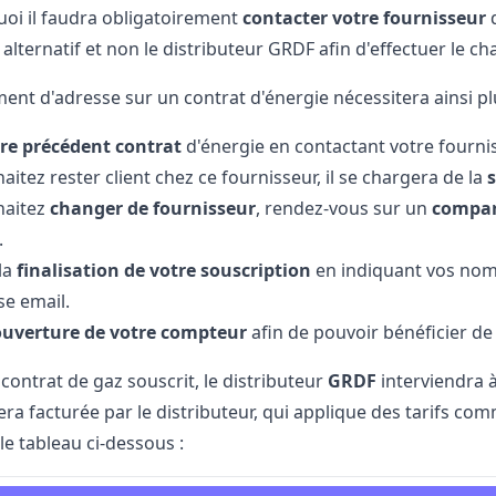
uoi il faudra obligatoirement
contacter votre fournisseur
d
alternatif et non le distributeur GRDF afin d'effectuer le
ch
nt d'adresse sur un contrat d'énergie nécessitera ainsi pl
tre précédent contrat
d'énergie en contactant votre fourniss
aitez rester client chez ce fournisseur, il se chargera de la
s
haitez
changer de fournisseur
, rendez-vous sur un
compar
.
la
finalisation de votre souscription
en indiquant vos noms
se email.
'ouverture de votre compteur
afin de pouvoir bénéficier de l
contrat de gaz souscrit, le distributeur
GRDF
interviendra à
era facturée par le distributeur, qui applique des tarifs c
le tableau ci-dessous :