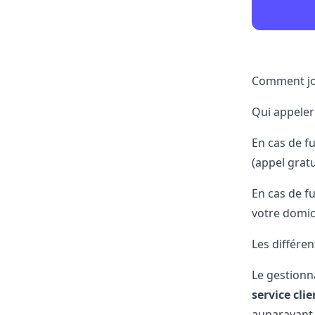
Comment jo
Qui appeler 
En cas de f
(appel gratu
En cas de fu
votre domici
Les différe
Le gestionn
service clie
auparavant