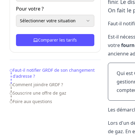
finir. Le d
Pour votre ?
On fait le 
Sélectionner votre situation
Faut-il not
Est-il néces
Comparer les tarifs
votre
fourn
ancienne ad
Table of Contents
Faut-il notifier GRDF de son changement
Qui est 
d'adresse ?
gestionn
Comment joindre GRDF ?
compteu
Souscrire une offre de gaz
Foire aux questions
Les démarc
Lors d'un d
de gaz. En e