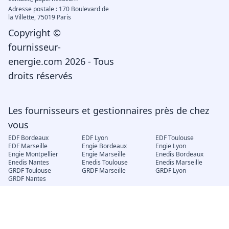
Adresse postale : 170 Boulevard de
la Villette, 75019 Paris
Copyright ©
fournisseur-
energie.com 2026 - Tous
droits réservés
Les fournisseurs et gestionnaires près de chez
vous
EDF Bordeaux
EDF Lyon
EDF Toulouse
EDF Marseille
Engie Bordeaux
Engie Lyon
Engie Montpellier
Engie Marseille
Enedis Bordeaux
Enedis Nantes
Enedis Toulouse
Enedis Marseille
GRDF Toulouse
GRDF Marseille
GRDF Lyon
GRDF Nantes
Électricité et gaz
EDF déménagement
Engie mon compte
EDF changement de
locataire
EDF Espace client
EJP Demain
Électricité verte