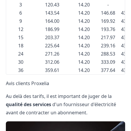
3
120.43
14.20
-
-
6
143.54
14.20
146.68
437
9
164.00
14.20
169.92
437
12
186.99
14.20
193.76
437
15
203.37
14.20
217.97
437
18
225.64
14.20
239.16
437
24
271.26
14.20
288.53
437
30
312.06
14.20
333.09
437
36
359.61
14.20
377.64
437
Avis clients Proxelia
Au delà des tarifs, il est important de juger de la
qualité des services
d'un fournisseur d'électricité
avant de contracter un abonnement.