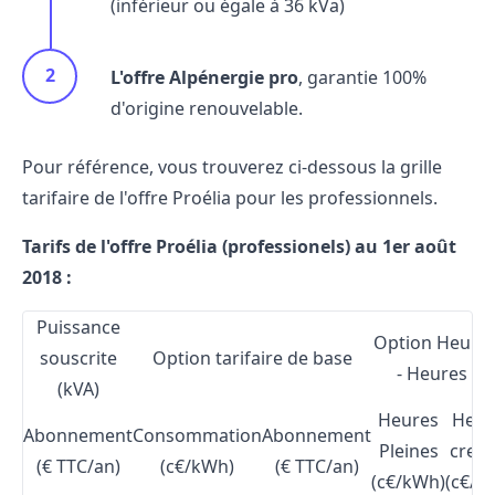
(inférieur ou égale à 36 kVa)
L'offre Alpénergie pro
, garantie 100%
d'origine renouvelable.
Pour référence, vous trouverez ci-dessous la grille
tarifaire de l'offre Proélia pour les professionnels.
Tarifs de l'offre Proélia (professionels) au 1er août
2018 :
Puissance
Option Heures
souscrite
Option tarifaire de base
- Heures Cr
(kVA)
Heures
Heur
Abonnement
Consommation
Abonnement
Pleines
creu
(€ TTC/an)
(c€/kWh)
(€ TTC/an)
(c€/kWh)
(c€/k