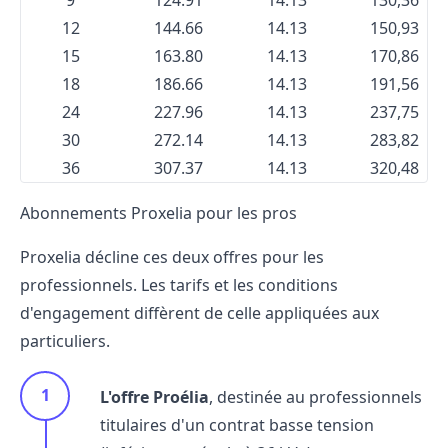
9
124.91
14.13
130,36
12
144.66
14.13
150,93
15
163.80
14.13
170,86
18
186.66
14.13
191,56
24
227.96
14.13
237,75
30
272.14
14.13
283,82
36
307.37
14.13
320,48
Abonnements Proxelia pour les pros
Proxelia décline ces deux offres pour les
professionnels. Les tarifs et les conditions
d'engagement diffèrent de celle appliquées aux
particuliers.
L'offre Proélia
, destinée au professionnels
titulaires d'un contrat basse tension