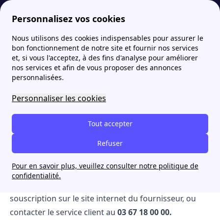
Personnalisez vos cookies
Nous utilisons des cookies indispensables pour assurer le
Fournisseur-Energie
Proxelia, le fournisseur d’énergie picard
Souscrire Proxelia
bon fonctionnement de notre site et fournir nos services
et, si vous l'acceptez, à des fins d'analyse pour améliorer
Souscrire Proxelia
nos services et afin de vous proposer des annonces
personnalisées.
Personnaliser les cookies
Proxelia est un fournisseur alternatif qui
propose des contrats d'électricité aux
Tout accepter
professionnels et aux particuliers. Vous voulez
Refuser
souscrire chez Proxelia ? Suivez le guide.
Pour en savoir plus, veuillez consulter notre politique de
Vous voulez souscrire chez
le fournisseur Proxelia
?
confidentialité.
Vous pouvez vous abonner grâce à un formulaire de
souscription sur le site internet du fournisseur, ou
contacter le service client au
03​ 67​ 18​ 00​ 00.