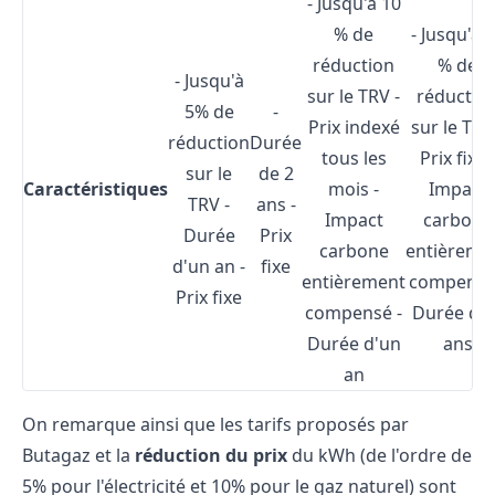
- Jusqu'à 10
% de
- Jusqu'à 
réduction
% de
- Jusqu'à
sur le TRV -
réductio
5% de
-
Prix indexé
sur le TRV
réduction
Durée
tous les
Prix fixe 
sur le
de 2
Caractéristiques
mois -
Impact
TRV -
ans -
Impact
carbone
Durée
Prix
carbone
entièreme
d'un an -
fixe
entièrement
compensé
Prix fixe
compensé -
Durée de 
Durée d'un
ans
an
On remarque ainsi que les tarifs proposés par
Butagaz et la
réduction du prix
du kWh (de l'ordre de
5% pour l'électricité et 10% pour le gaz naturel) sont