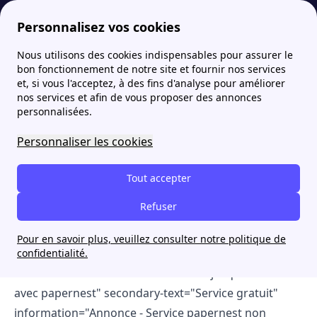
Personnalisez vos cookies
Nous utilisons des cookies indispensables pour assurer le
Fournisseur-Energie
Qui est le fournisseur d'énergie Butagaz ?
Avis Butagaz 2026 : ce que pensent les clients
bon fonctionnement de notre site et fournir nos services
et, si vous l'acceptez, à des fins d'analyse pour améliorer
[cta-block-double active="day" color="white" title="💡
nos services et afin de vous proposer des annonces
personnalisées.
Electricité moins chère? Economisez jusqu'à 300€/an
avec papernest" call-link="tel:0972507740" call-
Personnaliser les cookies
text="09 72 50 77 40" secondary-text="Rappel à partir
de 8h00" information="Annonce - Service papernest
Tout accepter
non partenaire de Butagaz" wcb-text="Rappel"]En 5
Refuser
minutes, comparez les offres aux autres fournisseurs
du marché c'est gratuit [/cta-block-double][cta-block-
Pour en savoir plus, veuillez consulter notre politique de
double active="night" color="white" title="💡
confidentialité.
Electricité moins chère? Economisez jusqu'à 300€/an
avec papernest" secondary-text="Service gratuit"
information="Annonce - Service papernest non