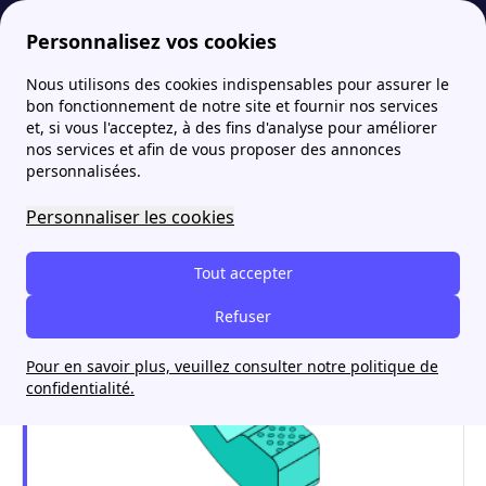
Personnalisez vos cookies
Nous utilisons des cookies indispensables pour assurer le
Fournisseur-Energie
Tout savoir sur le compteur Linky : fonctionnement, avantages et polémiques
Comment activer son compteur Linky ?
More
bon fonctionnement de notre site et fournir nos services
et, si vous l'acceptez, à des fins d'analyse pour améliorer
Comment activer son
nos services et afin de vous proposer des annonces
personnalisées.
compteur Linky ?
Personnaliser les cookies
Tout accepter
Refuser
Pour en savoir plus, veuillez consulter notre politique de
confidentialité.