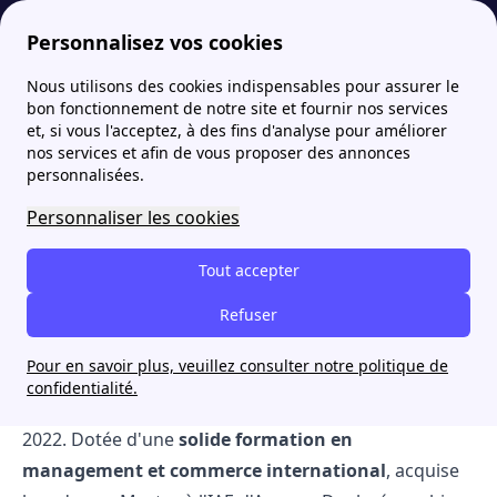
Personnalisez vos cookies
Nous utilisons des cookies indispensables pour assurer le
Fournisseur-Energie
L'équipe de rédaction
Daphné Bellec | Rédactrice experte
bon fonctionnement de notre site et fournir nos services
et, si vous l'acceptez, à des fins d'analyse pour améliorer
Daphné Bellec | Rédactrice
nos services et afin de vous proposer des annonces
personnalisées.
experte
Personnaliser les cookies
Daphné Bellec, Rédactrice experte
Table of Contents
Tout accepter
Articles en vedette par Daphné Bellec
Refuser
Daphné Bellec, Rédactrice experte
Pour en savoir plus, veuillez consulter notre politique de
Daphné Bellec est
rédactrice experte dans le secteur
confidentialité.
de l'énergie
chez papernest, où elle exerce depuis
2022. Dotée d'une
solide formation en
management et commerce international
, acquise