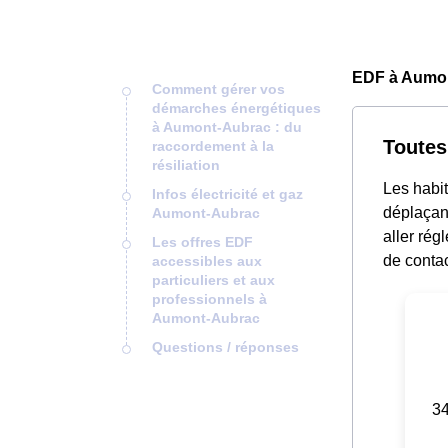
EDF à Aumon
Comment gérer vos
démarches énergétiques
à Aumont-Aubrac : du
Toutes
raccordement à la
résiliation
Les habi
Infos électricité et gaz
déplaçant
Aumont-Aubrac
aller ré
Les offres EDF
de contac
accessibles aux
particuliers et aux
professionnels à
Aumont-Aubrac
Questions / réponses
34