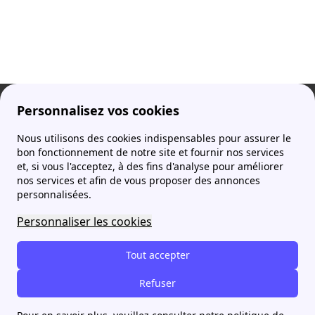
Particulier avec Centrale Photovoltaïque
Annonce - Service papernest non partenaire de Urban Solar
Energy
Prix indexé
Énergie verte
97,12 €
/
mois
soit
17,08 €/mois + 0,2001 €/kWh
Plus d'informations
Être rappelé par papernest
En savoir plus
Offre Prudence avec Producteur EnR - Vertvolt