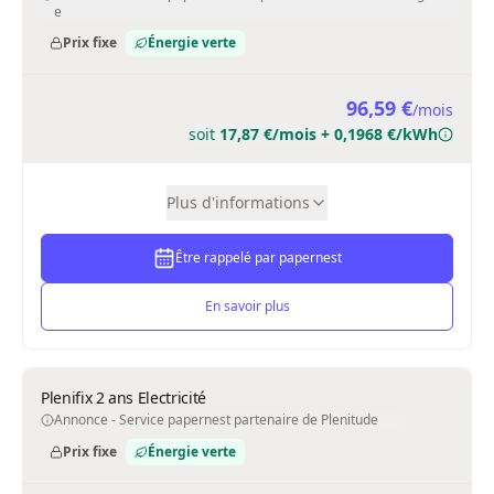
99,08 €
/
mois
soit
20,36 €/mois + 0,1968 €/kWh
Plus d'informations
Être rappelé par papernest
En savoir plus
TotalEnergies Fixe 2 Ans Electricité
Annonce - Service papernest partenaire de TotalEnergies
Prix fixe
99,14 €
/
mois