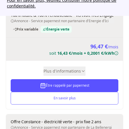
Annonce - Service papernest non partenaire de La Bellenergi
e
Prix fixe
Énergie verte
98,08 €
/
mois
soit
15,36 €/mois + 0,2068 €/kWh
Plus d'informations
Être rappelé par papernest
En savoir plus
Offre Garance - électricité verte - prix fixe 3 ans
Annonce - Service papernest non partenaire de La Bellenergi
e
Prix fixe
Énergie verte