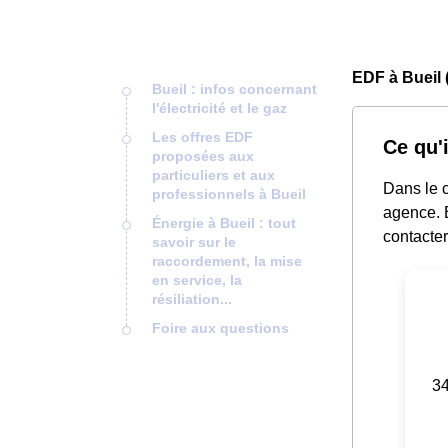
EDF à Bueil 
Bueil : infos concernant
l'électricité et le gaz
Les offres EDF
Ce qu'i
proposées aux
particuliers et aux
Dans le c
professionnels à Bueil
agence. E
Énergie à Bueil : tout
contacter
savoir sur le
raccordement, la mise
en service, la
résiliation...
Foire aux questions
34