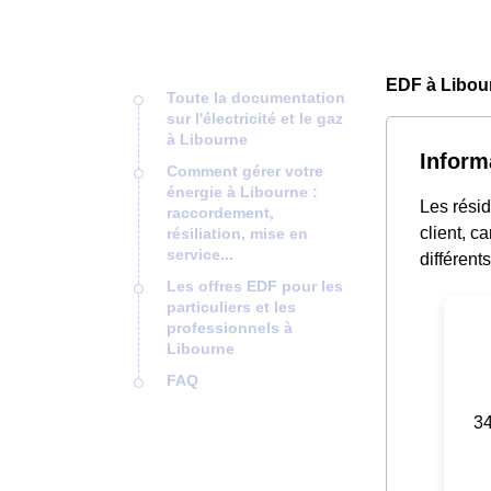
EDF à Libou
Toute la documentation
sur l'électricité et le gaz
à Libourne
Inform
Comment gérer votre
énergie à Libourne :
Les rési
raccordement,
client, c
résiliation, mise en
service...
différent
Les offres EDF pour les
particuliers et les
professionnels à
Libourne
FAQ
34