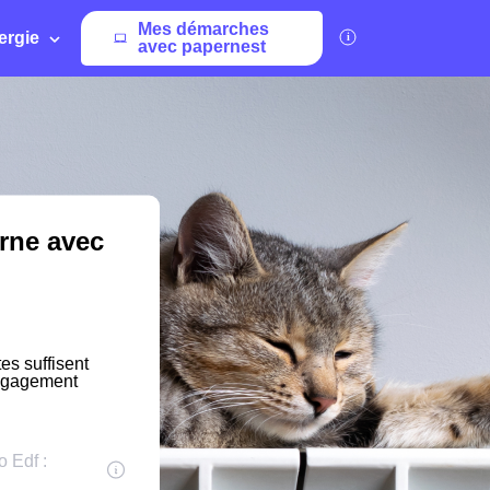
Mes démarches
ergie
avec papernest