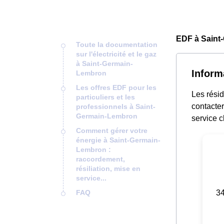
EDF à Saint
Toute la documentation
sur l'électricité et le gaz
à Saint-Germain-
Inform
Lembron
Les offres EDF pour les
Les rési
particuliers et les
contacter
professionnels à Saint-
Germain-Lembron
service c
Comment gérer votre
énergie à Saint-Germain-
Lembron :
raccordement,
résiliation, mise en
service...
34
FAQ