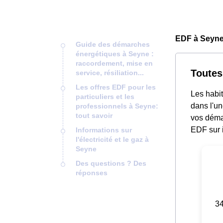
EDF à Seyne
Guide des démarches
énergétiques à Seyne :
raccordement, mise en
Toutes
service, résiliation...
Les offres EDF pour les
Les habit
particuliers et les
dans l'un
professionnels à Seyne:
tout savoir
vos déma
EDF sur i
Informations sur
l'électricité et le gaz à
Seyne
Des questions ? Des
réponses
34