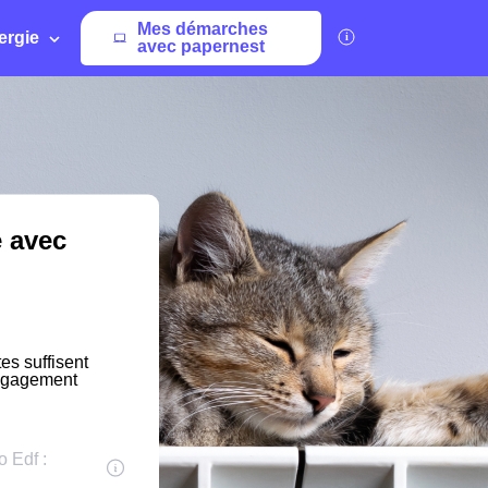
Mes démarches
ergie
avec papernest