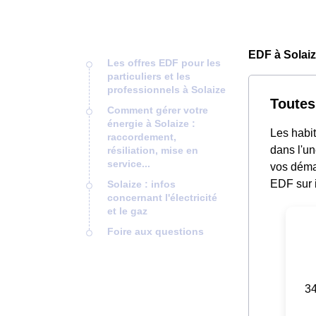
EDF à Solaiz
Les offres EDF pour les
particuliers et les
professionnels à Solaize
Toutes
Comment gérer votre
énergie à Solaize :
Les habit
raccordement,
dans l'un
résiliation, mise en
service...
vos démar
EDF sur i
Solaize : infos
concernant l'électricité
et le gaz
Foire aux questions
34