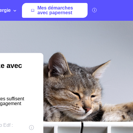
Mes démarches
ergie
avec papernest