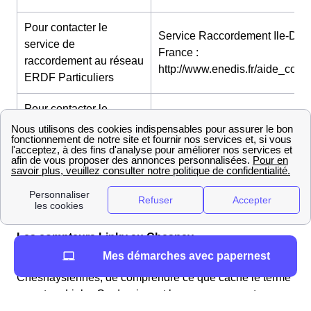
Pour contacter le
Service Raccordement Ile-De-
service de
France :
raccordement au réseau
http://www.enedis.fr/aide_conta
ERDF Particuliers
Pour contacter le
Service Raccordement Ile-De-
service de
France :
raccordement au réseau
http://www.enedis.fr/aide_conta
ERDF Professionnels
Informations pertinentes pour les habitants du
Chesnay
Les compteurs Linky au Chesnay
Mes démarches avec papernest
Il est d'abord légitime, pour les Chesnaysiens et
Chesnaysiennes, de comprendre ce que cache le terme
compteur Linky. Ce dernier est le nouveau compteur
intelligent déployé au Chesnay et dans toute la France