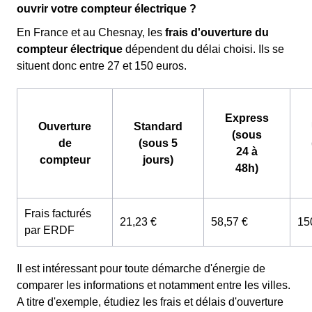
ouvrir votre compteur électrique ?
En France et au Chesnay, les
frais d'ouverture du
compteur électrique
dépendent du délai choisi. Ils se
situent donc entre 27 et 150 euros.
Express
Ouverture
Standard
(sous
de
(sous 5
24 à
compteur
jours)
48h)
Frais facturés
21,23 €
58,57 €
15
par ERDF
Il est intéressant pour toute démarche d'énergie de
comparer les informations et notamment entre les villes.
A titre d'exemple, étudiez les frais et délais d'ouverture