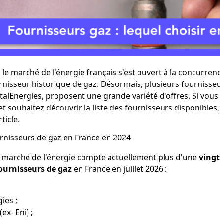
refléter ses engagements écologiques.
Vattenfall
Vattenfall est un fournisseur suédois qu
l'énergie aux professionnels depuis 2003
particuliers depuis 2007. Ses offres d'élec
classique et verte sont moins chères que
 le marché de l'énergie français s'est ouvert à la concurre
rnisseur historique de gaz. Désormais, plusieurs fournisseur
otalEnergies, proposent une grande variété d'offres. Si vous
t souhaitez découvrir la liste des fournisseurs disponibles,
ticle.
urnisseurs de gaz en France en 2024
e marché de l'énergie compte actuellement plus d'une
vingt
fournisseurs de gaz
en France en juillet 2026 :
ies ;
ex- Eni) ;