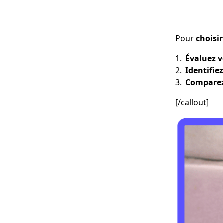
Pour
choisir
Évaluez v
Identifiez
Comparez 
[/callout]