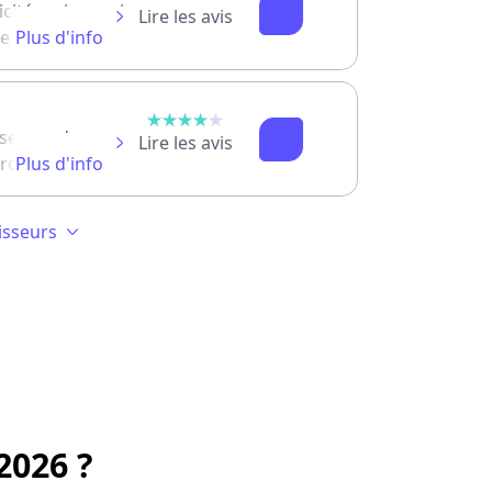
icité mais aussi
Lire les avis
 le premier
Plus d'info
 son fameux
se que de
Lire les avis
 professionnels.
Plus d'info
verts les mieux
isseurs
 d’électricité
Lire les avis
rofessionnels,
Plus d'info
-mot est
 en France. Il
Lire les avis
our les
Plus d'info
aussi le premier
2026 ?