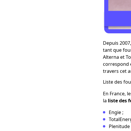
Depuis 2007,
tant que fou
Alterna et T
correspond e
travers cet ar
Liste des fo
En France, l
la
liste des 
Engie ;
TotalEnerg
Plenitude (