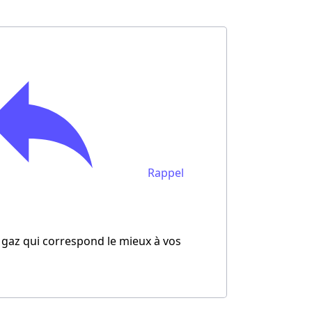
lie au moment
Lire les avis
 gaz et de
Plus d'info
nnels à des
75, Gaz de
0
omet un suivi
Plus d'info
ience et
s.
Rappel
rgie
Lire les avis
r d'énergie
Plus d'info
nce une
e gaz qui correspond le mieux à vos
vilégier les
Lire les avis
s locaux tout
Plus d'info
actifs.