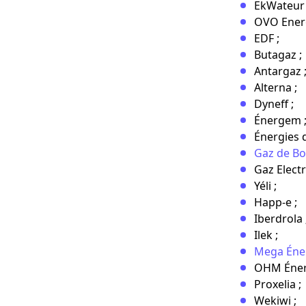
EkWateur 
OVO Energ
EDF ;
Butagaz ;
Antargaz 
Alterna ;
Dyneff ;
Énergem 
Énergies 
Gaz de B
Gaz Electr
Yéli ;
Happ-e ;
Iberdrola 
Ilek ;
Mega Éne
OHM Éner
Proxelia ;
Wekiwi ;