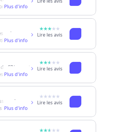
Lire les avis
, propose une
Plus d'info
sommateur à
es qui propose
Lire les avis
tifs et
Plus d'info
s sur le
al de CDiscount
Lire les avis
ès
Plus d'info
 de nombreuses
isseur de gaz
Lire les avis
 conseille
Plus d'info
t en toute