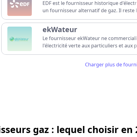
EDF est le fournisseur historique d'électr
un fournisseur alternatif de gaz. Il reste
fournisseur d'énergie en France grâce à
Tarif Bleu.
ekWateur
Le fournisseur ekWateur ne commerciali
l'électricité verte aux particuliers et aux
Il fait d'ailleurs partie des fournisseurs 
classés par Greenpeace.
Energem
Charger plus de fourn
Filiale d'UEM, Energem est un fournisseur
et de gaz ouverts aux particuliers, aux p
et même aux collectivités, dont le maître
d’inspirer confiance et satisfaction.
Engie
Engie est le fournisseur historique de gaz
propose du gaz et de l'électricité verte p
particuliers et professionnels. Engie est 
sseurs gaz : lequel choisir en 
producteur d'énergie verte.
Eni