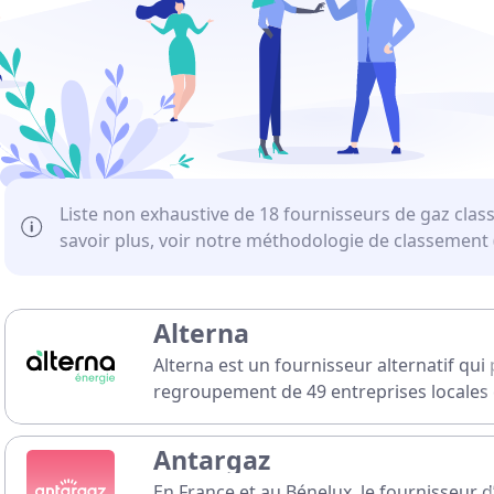
Liste non exhaustive de 18 fournisseurs de gaz clas
savoir plus, voir notre méthodologie de classement (
Alterna
Alterna est un fournisseur alternatif qui
regroupement de 49 entreprises locales d
Son objectif est de proposer une énergie
respectueuse de l'environnement !
Antargaz
En France et au Bénelux, le fournisseur d