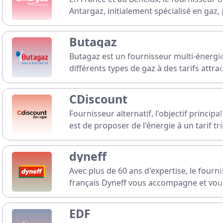
Antargaz, initialement spécialisé en gaz
multitude d'offres pour aider tout con
trouver l'énergie qu'il lui faut.
Butagaz
Butagaz est un fournisseur multi-énergi
différents types de gaz à des tarifs attrac
avantageux. C'est l'un des leaders françai
marché du gaz !
CDiscount
Fournisseur alternatif, l'objectif princip
est de proposer de l'énergie à un tarif tr
concurrentiel. Pour cela il va appliquer
remises sur ses différentes offres !
dyneff
Avec plus de 60 ans d'expertise, le fourn
français Dyneff vous accompagne et vous
pour que votre abonnement soit souscri
transparence et facilité.
EDF