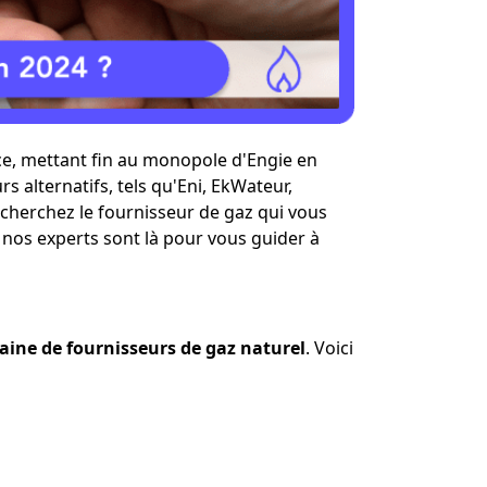
i vend de
Lire les avis
, puis aux
Plus d'info
tricité
 le TRV.
nce, mettant fin au monopole d'Engie en
s alternatifs, tels qu'Eni, EkWateur,
 cherchez le fournisseur de gaz qui vous
 nos experts sont là pour vous guider à
aine de fournisseurs de gaz naturel
. Voici