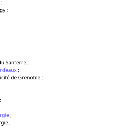
;
y ;
;
;
du Santerre ;
ordeaux
;
icité de Grenoble ;
;
rgie
;
gie ;