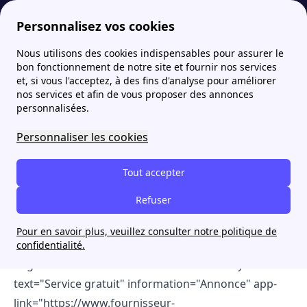
Personnalisez vos cookies
Nous utilisons des cookies indispensables pour assurer le
Fournisseur-Energie
Gaz : Direct Energie ou Engie (GDF Suez) ? Lequel choisir en 2026 ?
bon fonctionnement de notre site et fournir nos services
et, si vous l'acceptez, à des fins d'analyse pour améliorer
[cta-block-double active="day" color="white"
nos services et afin de vous proposer des annonces
personnalisées.
title="Direct Energie ou Engie ? Laissez-nous vous
aider !" call-link="tel:0977400806" call-text="09 77 40
Personnaliser les cookies
08 06" secondary-text="Rappel à partir de 8h00"
information="Annonce" wcb-text="Rappel"]Comparez
Tout accepter
les fournisseurs avec nos conseillers pour
Refuser
économiser jusqu'à 300€/an sur votre facture c'est
gratuit ![/cta-block-double][cta-block-double
Pour en savoir plus, veuillez consulter notre politique de
active="night" color="white" title="Direct Energie ou
confidentialité.
Engie ? Laissez-nous vous aider !" secondary-
text="Service gratuit" information="Annonce" app-
link="https://www.fournisseur-