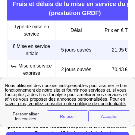
Frais et délais de la mise en service du ga
(prestation GRDF)
Type de mise en
Délai
Prix en € TTC
service
🚦 Mise en service
5 jours ouvrés
21,95 €
initiale
🏎️ Mise en service
2 jours ouvrés
70,43 €
express
⚠️ Mise en service
Le jour même
168,96 €
d'urgence
Comment différencier Enedis (ex-ERDF) de GRDF ?
Enedis (ex-ERDF) et GRDF sont les deux
gestionnaires des réseaux
respectivement d'électricité
et de gaz en France (sur 95 % du territoire). Ainsi, les