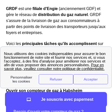
GRDF
est une
filiale d'Engie
(anciennement GDF) et
gère le réseau de
distribution du gaz naturel
. GRDF
s'assure de la livraison de gaz aux consommateurs à
partir des points de livraison des transporteurs jusqu'aux
foyers et entreprises.
Voici les
principales tâches qu'ils accomplissent
sur
leurs réseaux respectifs :
✔
Distribution
de l'énergie (électricité pour Enedis, gaz
pour GRDF) ✔ Gestion des
compteurs
d'énergie (mise
en service, installation, relève, etc.) ✔
Raccordement
des nouveaux bâtiments ✔
Dépannage
et intervention
en cas de problème et/ou
d'urgence
Ouvrir son compteur de gaz à Habsheim
Je souscris avec papernest