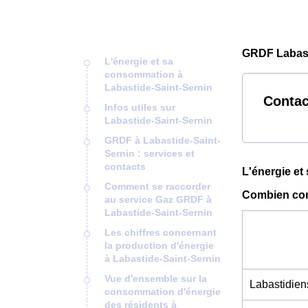
GRDF Labast
L'énergie et sa
consommation à
Labastide-Saint-Sernin
Contac
Infos utiles sur
Labastide-Saint-Sernin
GRDF à Labastide-Saint-
Sernin : services et
contacts
L'énergie et
Comment se raccorder
Combien con
au service Gaz GRDF à
Labastide-Saint-Sernin
Les chiffres concernant
la production d'énergie
à Labastide-Saint-Sernin
Vue d'ensemble sur la
Labastidien
consommation d'énergie
des résidents à