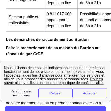
depuis un fixe
de 8h à 21h
0 811 017 000
Possibilité d'appe
Secteur public et
appel gratuit
du lundi au same
collectivités
depuis un fixe
de 8h à 21h
Les démarches de raccordement au Bardon
Faire le raccordement de sa maison du Bardon au
réseau de gaz GrDF
Tout d'abord il faut savoir que GrDF est le gestionnaire
du réseau de gaz en France. Il ne couvre pas tout le
territoire français mais celui ci reste le principal
gestionnaire en France avec plus de 77% de la
population française à sa charge.
Comme vous l'avez compris, au Bardon le raccordement
de votre logement se fait en prenant contact avec GrDF.
Chaque le Bardonnier propriétaire de son logement doit