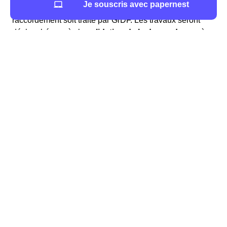
Je souscris avec papernest
compléter le
formulaire en ligne
afin que le dossier de
raccordement soit traité par GrDF. Les travaux seront
déclenchés après la
validation de la demande
auprès
du gestionnaire. Sachez que le jour de l'intervention des
techniciens dans votre logement au Bardon, votre
présence n'est pas obligatoire. Tout sera indiqué sur le
courrier que vous allez recevoir en guise de justificatif à
votre demande de raccordement au Bardon