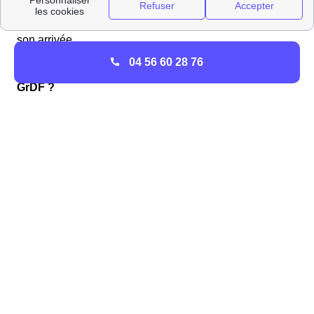
en Provence-Alpes-Cote D'Azur, l'opérateur vous
communiquera des consignes à respecter en attendant
son arrivée.
04 56 60 28 76
Comment ouvrir son compteur de gaz au Rove avec
GrDF ?
Pour
ouvrir votre compteur de gaz
avec GRDF au Rove