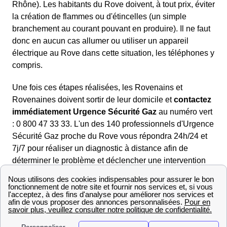
Rhône). Les habitants du Rove doivent, à tout prix, éviter
la création de flammes ou d'étincelles (un simple
branchement au courant pouvant en produire). Il ne faut
donc en aucun cas allumer ou utiliser un appareil
électrique au Rove dans cette situation, les téléphones y
compris.
Une fois ces étapes réalisées, les Rovenains et
Rovenaines doivent sortir de leur domicile et
contactez
immédiatement Urgence Sécurité Gaz
au numéro vert
: 0 800 47 33 33. L'un des 140 professionnels d'Urgence
Sécurité Gaz proche du Rove vous répondra 24h/24 et
7j/7 pour réaliser un diagnostic à distance afin de
déterminer le problème et déclencher une intervention
de sécurité pour l'habitation de la région Provence-
Alpes-Cote D'Azur lorsque c'est nécessaire.
Dans le cas du déclenchement d'une intervention vous
devrez
attendre l'arrivée d'un technicien
GrDF présent