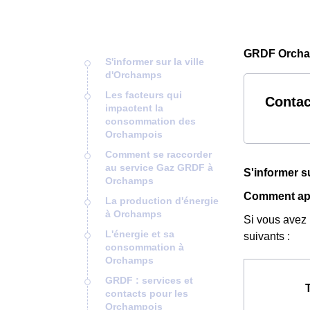
GRDF Orcha
S'informer sur la ville
d'Orchamps
Les facteurs qui
Conta
impactent la
consommation des
Orchampois
Comment se raccorder
au service Gaz GRDF à
S'informer s
Orchamps
Comment app
La production d'énergie
à Orchamps
Si vous avez
L'énergie et sa
suivants :
consommation à
Orchamps
GRDF : services et
contacts pour les
Orchampois