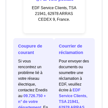
EDF Service Clients, TSA
21941, 62978 ARRAS
CEDEX 9, France.
Coupure de
Courrier de
courant
réclamation
Si vous
Pour envoyer des
rencontrez un
documents ou
problème lié à
soumettre une
votre réseau
réclamation à
électrique,
EDF, veuillez
contactez Enedis
écrire à
EDF
au
09.726.750 +
Service Clients,
n° de votre
TSA 21941,
département
. En
62978 ARRAS