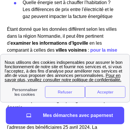
Quelle énergie sert à chauffer l'habitation ?
Les différences de prix entre l'électricité et le
gaz peuvent impacter la facture énergétique
Étant donné que les données diffèrent selon les villes
dans la région Normandie, il peut être pertinent
d'
examiner les informations
d'Igoville
en les
comparant à celles des
villes voisines
:
pour la mise
en service à Combon
,
et
ou encore pour souscrire
un abonnement à Neaufles-Saint-Martin
.
EDF et Chèques Énergie 2025 : Ce que vous devez
savoir à Igoville
Les résidents d'Igoville peuvent bénéficier d'économies
sur leurs dépenses énergétiques grâce au chèque
énergie.
Mes démarches avec papernest
Cette année, les chèques énergie seront délivrés à
l'adresse des bénéficiaires 25 avril 2024. La