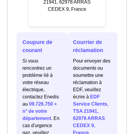
21941, 62978 ARRAS
CEDEX 9, France
Coupure de
Courrier de
courant
réclamation
Si vous
Pour envoyer des
rencontrez un
documents ou
problème lié à
soumettre une
votre réseau
réclamation à
électrique,
EDF, veuillez
contactez Enedis
écrire à
EDF
au
09.726.750 +
Service Clients,
n° de votre
TSA 21941,
département
. En
62978 ARRAS
cas d'urgence
CEDEX 9,
gaz, veuillez
France
.