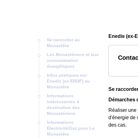
Enedis (ex-
Se raccorder au
Monastère
Les Monastériens et leur
Contac
consommation
énergétiques
Infos pratiques sur
Enedis (ex ERDF) au
Monastère
Se raccorde
Informations
Démarches d
intéressantes à
destination des
Réaliser une
Monastériens
d'énergie de 
Informations
des cas.
Électricité/Gaz pour Le
Monastère