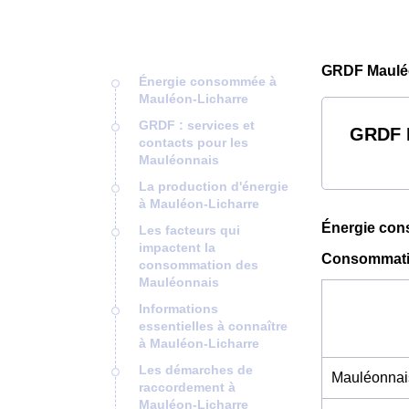
GRDF Mauléo
Énergie consommée à
Mauléon-Licharre
GRDF : services et
GRDF M
contacts pour les
Mauléonnais
La production d'énergie
à Mauléon-Licharre
Énergie con
Les facteurs qui
impactent la
Consommatio
consommation des
Mauléonnais
Informations
essentielles à connaître
à Mauléon-Licharre
Les démarches de
Mauléonnai
raccordement à
Mauléon-Licharre