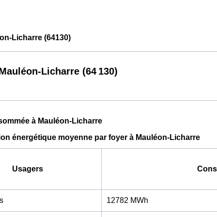
n-Licharre (64130)
auléon-Licharre (64 130)
sommée à Mauléon-Licharre
n énergétique moyenne par foyer à Mauléon-Licharre
Usagers
Cons
s
12782 MWh