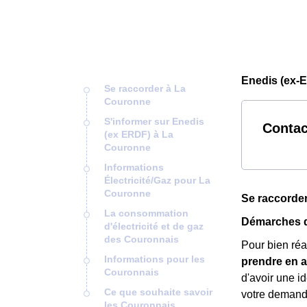
Enedis (ex-
Se raccorder à La
Couronne
S'informer sur Enedis
Contac
(ex ERDF) à La
Couronne
Informations
Électricité/Gaz pour La
Couronne
Se raccorde
La consommation
Démarches d
d'électricité et de gaz
des Couronnais
Pour bien ré
Informations pour les
prendre en 
Couronnais
d'avoir une i
Ce que souhaite savoir
votre demand
les Couronnais