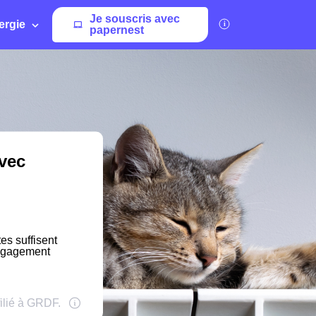
Je souscris avec
ergie
papernest