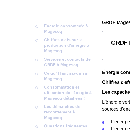
GRDF Mages
Énergie consommée à
Magescq
Chiffres clefs sur la
GRDF M
production d'énergie à
Magescq
Services et contacts de
GRDF à Magescq
Énergie co
Ce qu'il faut savoir sur
Magescq
Chiffres cle
Consommation et
Les capacité
utilisation de l'énergie à
Magescq détaillées :
L'énergie ver
Les démarches de
sources d'éne
raccordement à
Magescq
L'énergie
Questions fréquentes
L'énergie