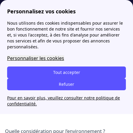
Personnalisez vos cookies
Nous utilisons des cookies indispensables pour assurer le
Fournisseur-Energie
Actualites
Brexit : quelles conséquences pour l’environnement ?
bon fonctionnement de notre site et fournir nos services
et, si vous l'acceptez, à des fins d'analyse pour améliorer
nos services et afin de vous proposer des annonces
Brexit : quelles
personnalisées.
conséquences pour
Personnaliser les cookies
l’environnement ?
Tout accepter
Jade Nguyen
Refuser
12 avril 2024
Pour en savoir plus, veuillez consulter notre politique de
confidentialité.
Quelle considération pour l’environnement ?