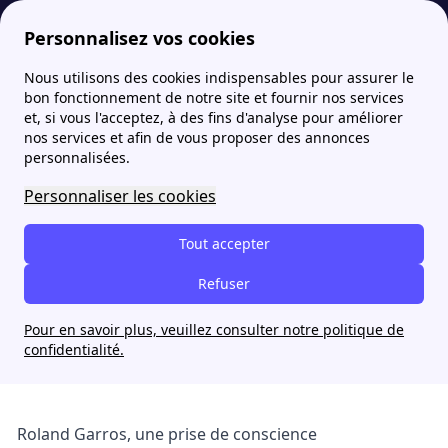
Personnalisez vos cookies
Nous utilisons des cookies indispensables pour assurer le
Fournisseur-Energie
Actualites
Roland Garros, la révolution !
bon fonctionnement de notre site et fournir nos services
et, si vous l'acceptez, à des fins d'analyse pour améliorer
nos services et afin de vous proposer des annonces
Roland Garros, la
personnalisées.
révolution !
Personnaliser les cookies
Jade Nguyen
Tout accepter
12 avril 2024
Refuser
Pour en savoir plus, veuillez consulter notre politique de
confidentialité.
Roland Garros, une prise de conscience