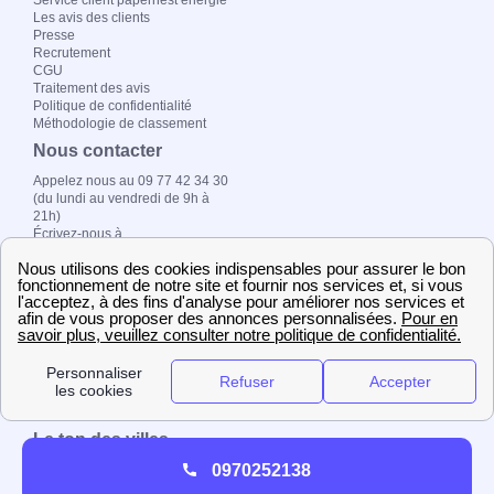
Service client papernest énergie
Les avis des clients
Presse
Recrutement
CGU
Traitement des avis
Politique de confidentialité
Méthodologie de classement
Nous contacter
Appelez nous au 09 77 42 34 30
(du lundi au vendredi de 9h à
21h)
Écrivez-nous à
contact@papernest.com
Adresse postale : 157 boulevard
MacDonald, 75019 Paris
Copyright ©
fournisseur-
energie.com 2026 –
Tous droits réservés
Le top des villes
0970252138
EDF Bordeaux
Enedis Bordeaux
EDF Lyon
Enedis Nantes