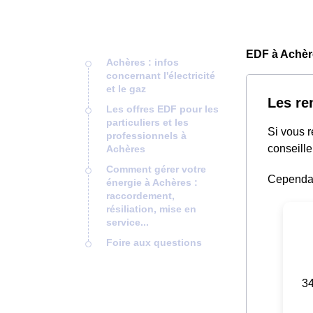
EDF à Achèr
Achères : infos
concernant l'électricité
et le gaz
Les re
Les offres EDF pour les
particuliers et les
Si vous 
professionnels à
conseille
Achères
Comment gérer votre
Cependant
énergie à Achères :
raccordement,
résiliation, mise en
service...
Foire aux questions
34