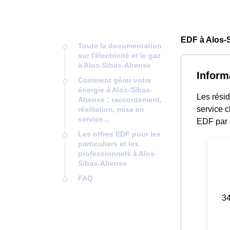
EDF à Alos-
Toute la documentation
sur l'électricité et le gaz
à Alos-Sibas-Abense
Inform
Comment gérer votre
énergie à Alos-Sibas-
Les rési
Abense : raccordement,
service c
résiliation, mise en
service...
EDF par 
Les offres EDF pour les
particuliers et les
professionnels à Alos-
Sibas-Abense
FAQ
34