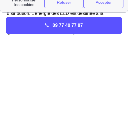
continuer leurs activités en tant que entreprise locale de
distribution. L'énergie des ELD est destinée à la
production locale ou a être revendue à EDF ou GDF.
09 77 40 77 87
Quel est le rôle d'une ELD à Arçais ?
La mission d'une ELD est d'
entretenir et de gérer les
réseaux de distribution
locaux d'électricité et du gaz
sur un territoire désigné ainsi que de fournir l'offre de
gaz et d'électricité aux consommateurs fixés sur les tarifs
réglementés par l'état à la place des fournisseurs
traditionnel EDF ou Engie, anciennement GDF suez.
Les ELD représentent :
5% du territoire métropolitain
5% de la population française
5% de la consommation totale électrique