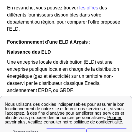
En revanche, vous pouvez trouver
les offres
des
différents fournisseurs disponibles dans votre
département ou région, pour comparer l'offre proposée
l'ELD.
Fonctionnement d'une ELD à Arçais :
Naissance des ELD
Une entreprise locale de distribution (ELD) est une
entreprise publique locale en charge de la distribution
énergétique (gaz et électricité) sur un territoire non-
desservi par le distributeur classique Enedis,
anciennement ERDF, ou GRDF.
Une
loi de nationalisation
de la distribution du gaz et
de l'électricité a été appliquée en 1946 en France.Si la
totalité des entreprises privées ont été nationalisées
sous ERDF, EDF, GDF et GRDF, les entreprises
publiques sous formes de SICAE ou Régies ont pu