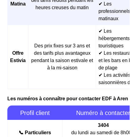
des tarifs réduits pendant les
Matina
✔ Les
heures creuses du matin
professionnels
matinaux
✔ Les
hébergements
Des prix fixes sur 3 ans et
touristiques
Offre
des tarifs plus avantageux
✔ Les restaurants
Estivia
pendant la saison estivale et
et les bars en bor
à la mi-saison
de plage
✔ Les activités
saisonnières d’ét
Les numéros à connaître pour contacter EDF à Aren
Profil client
Numéro à contacter
3404
📞 Particuliers
du lundi au samedi de 8h00 à