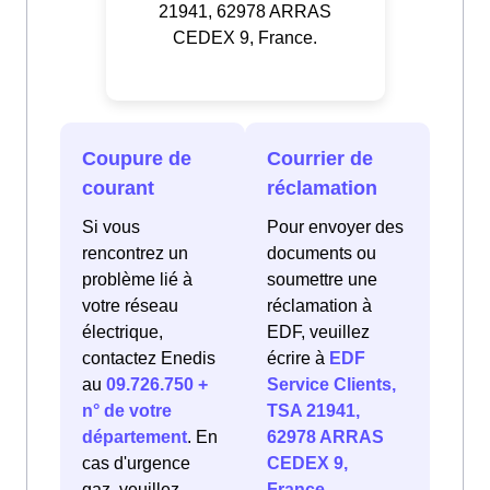
21941, 62978 ARRAS
CEDEX 9, France.
Coupure de
Courrier de
courant
réclamation
Si vous
Pour envoyer des
rencontrez un
documents ou
problème lié à
soumettre une
votre réseau
réclamation à
électrique,
EDF, veuillez
contactez Enedis
écrire à
EDF
au
09.726.750 +
Service Clients,
n° de votre
TSA 21941,
département
. En
62978 ARRAS
cas d'urgence
CEDEX 9,
gaz, veuillez
France
.