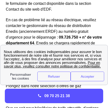
le formulaire de contact disponible dans la section
Contact du site web d'EDF.
En cas de problème lié au réseau électrique, veuillez
contacter le gestionnaire du réseau de distribution
Enedis (anciennement ERDF) au numéro gratuit
d'urgence pour le dépannage :
09.726.750 + n° de votre
département 64
. Enedis se chargera rapidement de
toute interruption de courant ou panne d'électricité.
Trouvez les meilleurs fournisseurs de gaz en 2025 à
Aren
Si vous souhaitez avoir une vue d'ensemble et vous
faire une opinion objective sur les offres de gaz, il est
indispensable de les comparer les unes aux autres.
Plongez dans notre sélection d'offres de gaz
soigneusement choisies pour répondre à vos
différents
09 70 25 21 38
besoins énergétiques.